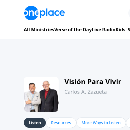
All Ministries
Verse of the Day
Live Radio
Kids'
Visión Para Vivir
Carlos A. Zazueta
Listen
Resources
More Ways to Listen