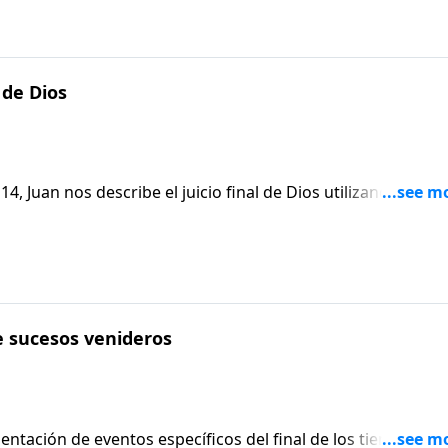
 verdad.
 de Dios
14, Juan nos describe el juicio final de Dios utilizando un
granos y uvas podría apreciar. Al leer cómo el hijo del hom
a justicia de Dios nos hace a todos responsables de nuestras
 verdad.
 sucesos venideros
entación de eventos específicos del final de los tiempos,