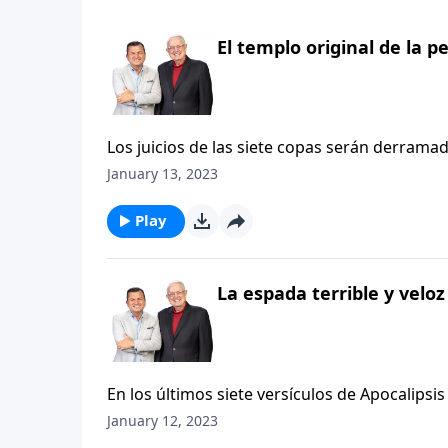
El templo original de la p
Los juicios de las siete copas serán derramad
nos ofrece un preludio de estos juicios, des
January 13, 2023
cantan «el cántico del Cordero» (Apocalipsis 
llenas de la ira de Dios» que serán derramada
Play
La espada terrible y veloz
En los últimos siete versículos de Apocalipsis 
lenguaje vívido que un antiguo cultivador de 
January 12, 2023
utiliza su voz afilada, se nos recuerda que l