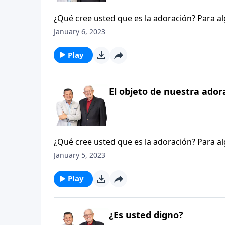
¿Qué cree usted que es la adoración? Para 
los grandes himnos de la fe. Para otros pued
January 6, 2023
contemporánea, con sus manos levantadas y 
concierto al aire libre con un famoso grupo 
Play
pensamos en cuanto a la adoración se enfoca 
si usted adora o no. De hecho, usted puede 
El objeto de nuestra ador
¿Qué cree usted que es la adoración? Para 
los grandes himnos de la fe. Para otros pued
January 5, 2023
contemporánea, con sus manos levantadas y 
concierto al aire libre con un famoso grupo 
Play
pensamos en cuanto a la adoración se enfoca 
si usted adora o no. De hecho, usted puede 
¿Es usted digno?