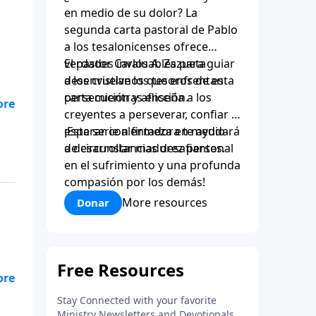
en medio de su dolor? La
segunda carta pastoral de Pablo
a los tesalonicenses ofrece
verdades invaluables para guiar
El pastor Carlos A. Zazueta
a los cristianos que enfrentan
desenvuelve los tesoros de esta
persecución y aflicción.
carta mientras enseña a los
creyentes a perseverar, confiar y
esperar con firmeza en medio
¡Esta serie alentadora te ayudará
de circunstancias desafiantes.
a desarrollar madurez personal
en el sufrimiento y una profunda
compasión por los demás!
More resources
Donar
bre