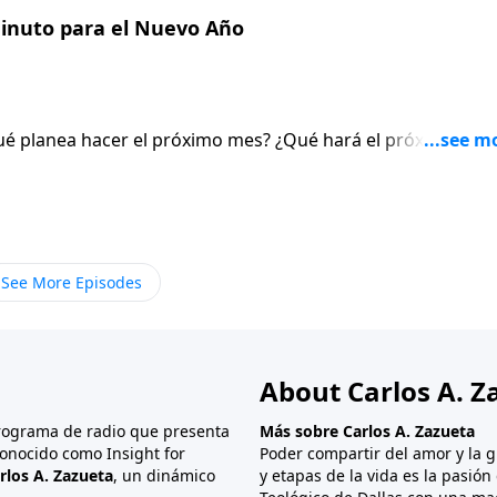
o en nuestras vidas. David llega a la conclusión de que: Pa
inuto para el Nuevo Año
, se debe tener un trato justo hacia los demás.
ué planea hacer el próximo mes? ¿Qué hará el próximo lune
er metas. Es bueno hacer planes. Yo creo que Dios, siend
iquemos para nuestro futuro. Pero planear no es el proble
s planes. Estamos tan acostumbrados a tomar las riendas de
nte Dios tiene el control soberano de nuestras vidas y de
lo que la carta de Santiago nos recuerda. No solamente en
See More Episodes
o lo que hagamos, es importante que involucremos a Dios 
About Carlos A. Z
programa de radio que presenta
Más sobre Carlos A. Zazueta
onocido como Insight for
Poder compartir del amor y la g
rlos A. Zazueta
, un dinámico
y etapas de la vida es la pasió