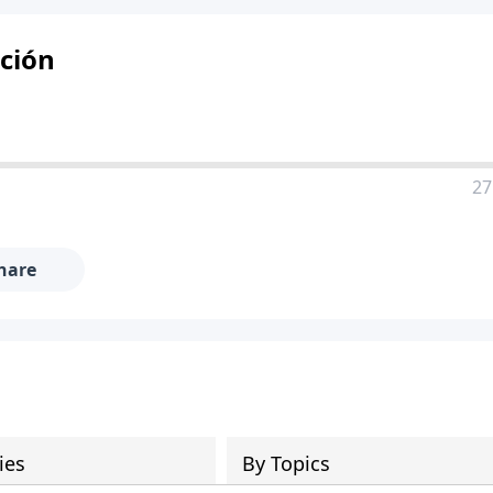
ición
27
hare
ies
By Topics