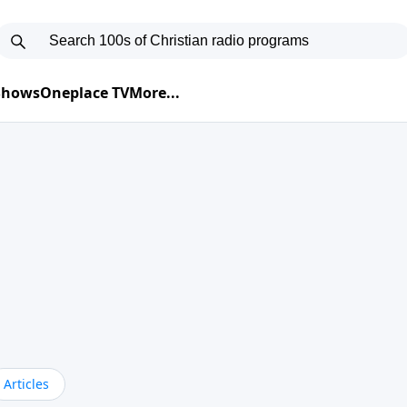
 Shows
Oneplace TV
More...
Articles