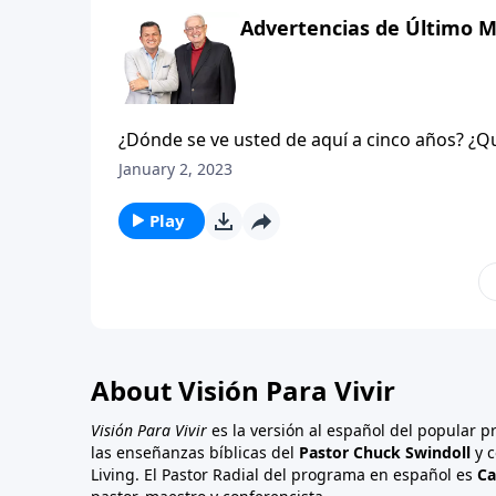
debemos vivir una vez que el Señor ha entrad
Advertencias de Último M
poder disfrutar de la santa presencia de Dios
¿Dónde se ve usted de aquí a cinco años? ¿Q
¿Qué planes tiene para mañana? Es bueno ten
January 2, 2023
un Dios de orden, se complace de que planif
El problema es no incluir a Dios en nuestro
Play
nuestras vidas que nos olvidamos que solame
todo lo que nos rodea. Eso es precisamente 
este año que está por comenzar, sino en tod
nuestros planes.
About Visión Para Vivir
Visión Para Vivir
es la versión al español del popular 
las enseñanzas bíblicas del
Pastor Chuck Swindoll
y c
Living. El Pastor Radial del programa en español es
Ca