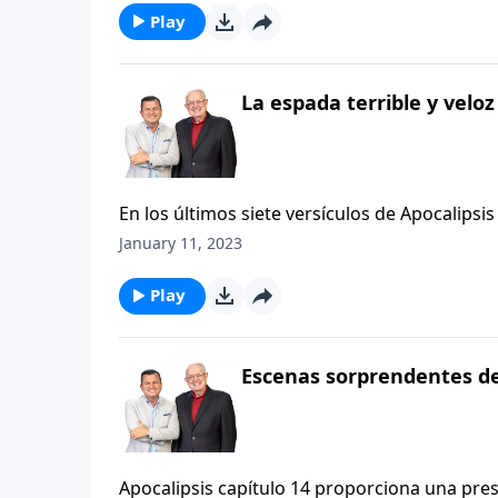
elecciones y debemos aceptar o rechazar Su
Play
La espada terrible y veloz
En los últimos siete versículos de Apocalipsis 
lenguaje vívido que un antiguo cultivador de 
January 11, 2023
utiliza su voz afilada, se nos recuerda que l
elecciones y debemos aceptar o rechazar Su
Play
Escenas sorprendentes de
Apocalipsis capítulo 14 proporciona una pres