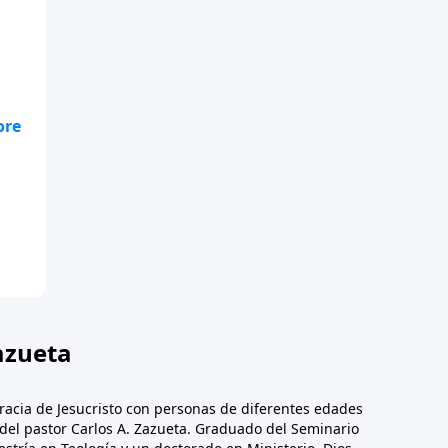
ra
s?
o
ma.
en
azueta
racia de Jesucristo con personas de diferentes edades
n del pastor Carlos A. Zazueta. Graduado del Seminario