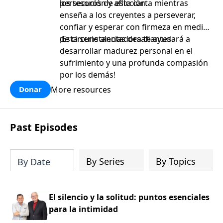
persecución y aflicción.
los tesoros de esta carta mientras
enseña a los creyentes a perseverar,
confiar y esperar con firmeza en medio
de circunstancias desafiantes.
¡Esta serie alentadora te ayudará a
desarrollar madurez personal en el
sufrimiento y una profunda compasión
por los demás!
More resources
Donar
Past Episodes
By Series
By Topics
By Date
El silencio y la solitud: puntos esenciales
para la intimidad