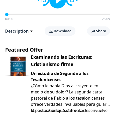
00:00
28:09
Description
Download
Share
Featured Offer
Examinando las Escrituras:
Cristianismo firme
Un estudio de Segunda a los
Tesalonicenses
¿Cómo le habla Dios al creyente en
medio de su dolor? La segunda carta
pastoral de Pablo a los tesalonicenses
ofrece verdades invaluables para guiar a
los cristianos que enfrentan
El pastor Carlos A. Zazueta desenvuelve