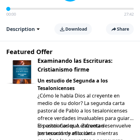
00:00
27:42
Description
Download
Share
Featured Offer
Examinando las Escrituras:
Cristianismo firme
Un estudio de Segunda a los
Tesalonicenses
¿Cómo le habla Dios al creyente en
medio de su dolor? La segunda carta
pastoral de Pablo a los tesalonicenses
ofrece verdades invaluables para guiar a
los cristianos que enfrentan
El pastor Carlos A. Zazueta desenvuelve
persecución y aflicción.
los tesoros de esta carta mientras