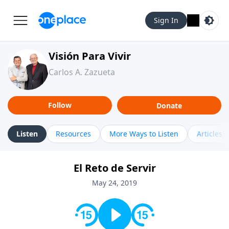
Sign In
Visión Para Vivir
Carlos A. Zazueta
Follow
Donate
Listen
Resources
More Ways to Listen
Articles
El Reto de Servir
May 24, 2019