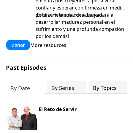
enseña a los creyentes a perseverar,
confiar y esperar con firmeza en medio
de circunstancias desafiantes.
¡Esta serie alentadora te ayudará a
desarrollar madurez personal en el
sufrimiento y una profunda compasión
por los demás!
More resources
Donar
Past Episodes
By Series
By Topics
By Date
El Reto de Servir