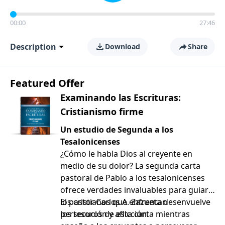
00:00
27:46
Description
Download
Share
Featured Offer
Examinando las Escrituras:
Cristianismo firme
Un estudio de Segunda a los
Tesalonicenses
¿Cómo le habla Dios al creyente en
medio de su dolor? La segunda carta
pastoral de Pablo a los tesalonicenses
ofrece verdades invaluables para guiar a
los cristianos que enfrentan
El pastor Carlos A. Zazueta desenvuelve
persecución y aflicción.
los tesoros de esta carta mientras