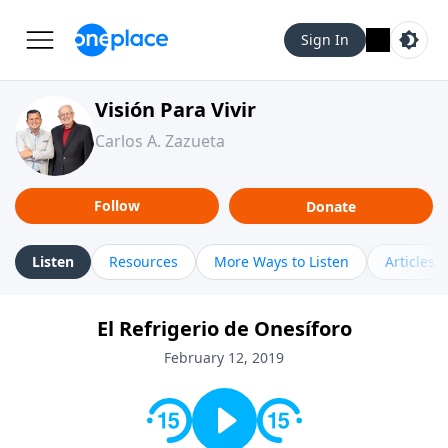
Sign In
Visión Para Vivir
Carlos A. Zazueta
Follow
Donate
Listen
Resources
More Ways to Listen
Articles
El Refrigerio de Onesíforo
February 12, 2019