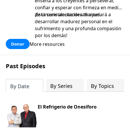
enseña a los creyentes a perseverar,
confiar y esperar con firmeza en medio
de circunstancias desafiantes.
¡Esta serie alentadora te ayudará a
desarrollar madurez personal en el
sufrimiento y una profunda compasión
por los demás!
More resources
Donar
Past Episodes
By Series
By Topics
By Date
El Refrigerio de Onesíforo