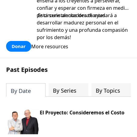
enseña a los creyentes a perseverar,
confiar y esperar con firmeza en medio
de circunstancias desafiantes.
¡Esta serie alentadora te ayudará a
desarrollar madurez personal en el
sufrimiento y una profunda compasión
por los demás!
More resources
Donar
Past Episodes
By Series
By Topics
By Date
El Proyecto: Consideremos el Costo