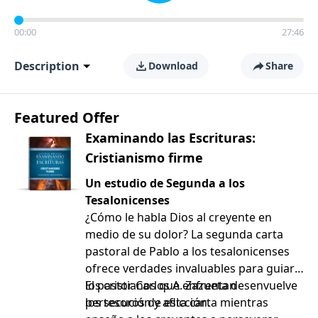
00:00
27:46
Description
Download
Share
Featured Offer
Examinando las Escrituras:
Cristianismo firme
Un estudio de Segunda a los
Tesalonicenses
¿Cómo le habla Dios al creyente en
medio de su dolor? La segunda carta
pastoral de Pablo a los tesalonicenses
ofrece verdades invaluables para guiar a
los cristianos que enfrentan
El pastor Carlos A. Zazueta desenvuelve
persecución y aflicción.
los tesoros de esta carta mientras