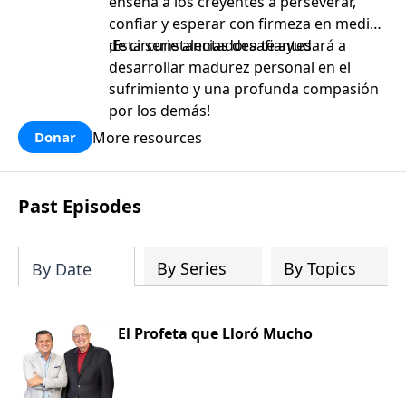
enseña a los creyentes a perseverar,
confiar y esperar con firmeza en medio
de circunstancias desafiantes.
¡Esta serie alentadora te ayudará a
desarrollar madurez personal en el
sufrimiento y una profunda compasión
por los demás!
More resources
Donar
Past Episodes
By Series
By Topics
By Date
El Profeta que Lloró Mucho