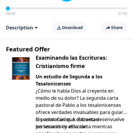
00:00
27:45
Description
Download
Share
Featured Offer
Examinando las Escrituras:
Cristianismo firme
Un estudio de Segunda a los
Tesalonicenses
¿Cómo le habla Dios al creyente en
medio de su dolor? La segunda carta
pastoral de Pablo a los tesalonicenses
ofrece verdades invaluables para guiar a
los cristianos que enfrentan
El pastor Carlos A. Zazueta desenvuelve
persecución y aflicción.
los tesoros de esta carta mientras