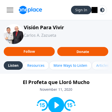
Sign In
Visión Para Vivir
Carlos A. Zazueta
Follow
Donate
Listen
Resources
More Ways to Listen
Articles
El Profeta que Lloró Mucho
November 11, 2020