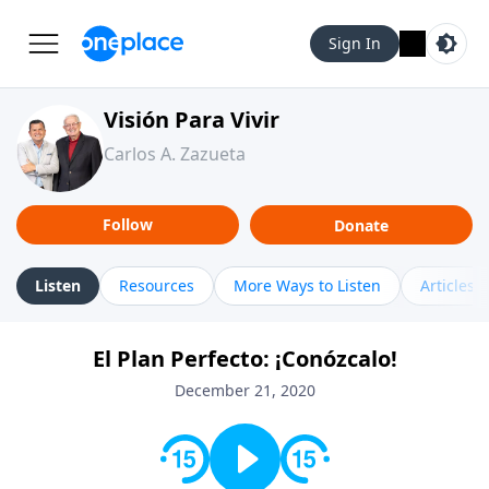
Sign In
Visión Para Vivir
Carlos A. Zazueta
Follow
Donate
Listen
Resources
More Ways to Listen
Articles
El Plan Perfecto: ¡Conózcalo!
December 21, 2020