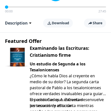
00:00
27:45
Description
Download
Share
Featured Offer
Examinando las Escrituras:
Cristianismo firme
Un estudio de Segunda a los
Tesalonicenses
¿Cómo le habla Dios al creyente en
medio de su dolor? La segunda carta
pastoral de Pablo a los tesalonicenses
ofrece verdades invaluables para guiar a
los cristianos que enfrentan
El pastor Carlos A. Zazueta desenvuelve
persecución y aflicción.
los tesoros de esta carta mientras