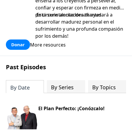
enseña a los creyentes a perseverar,
confiar y esperar con firmeza en medio
de circunstancias desafiantes.
¡Esta serie alentadora te ayudará a
desarrollar madurez personal en el
sufrimiento y una profunda compasión
por los demás!
More resources
Donar
Past Episodes
By Series
By Topics
By Date
El Plan Perfecto: ¡Conózcalo!