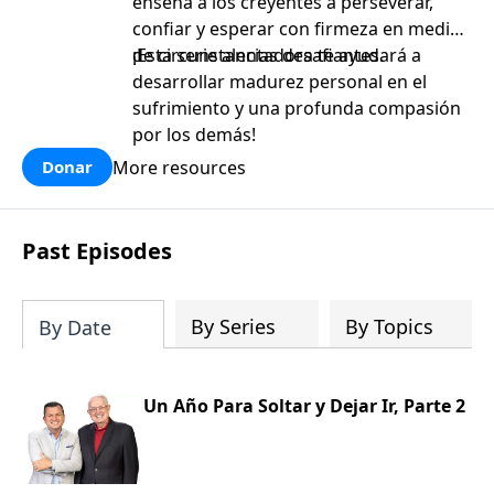
enseña a los creyentes a perseverar,
confiar y esperar con firmeza en medio
de circunstancias desafiantes.
¡Esta serie alentadora te ayudará a
desarrollar madurez personal en el
sufrimiento y una profunda compasión
por los demás!
More resources
Donar
Past Episodes
By Series
By Topics
By Date
Un Año Para Soltar y Dejar Ir, Parte 2