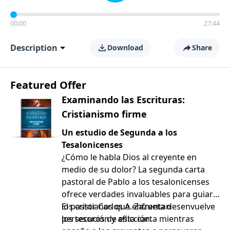
00:00
27:44
Description
Download
Share
Featured Offer
Examinando las Escrituras:
Cristianismo firme
Un estudio de Segunda a los
Tesalonicenses
¿Cómo le habla Dios al creyente en
medio de su dolor? La segunda carta
pastoral de Pablo a los tesalonicenses
ofrece verdades invaluables para guiar a
los cristianos que enfrentan
El pastor Carlos A. Zazueta desenvuelve
persecución y aflicción.
los tesoros de esta carta mientras