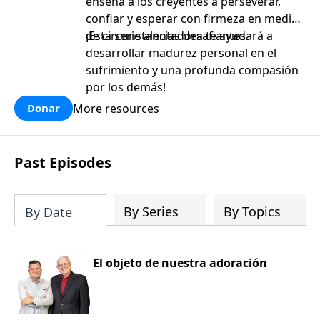
enseña a los creyentes a perseverar,
confiar y esperar con firmeza en medio
de circunstancias desafiantes.
¡Esta serie alentadora te ayudará a
desarrollar madurez personal en el
sufrimiento y una profunda compasión
por los demás!
More resources
Donar
Past Episodes
By Series
By Topics
By Date
El objeto de nuestra adoración