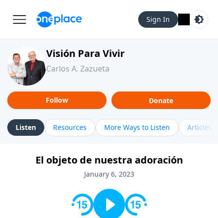
Sign In
Visión Para Vivir
Carlos A. Zazueta
Follow
Donate
Listen
Resources
More Ways to Listen
Articles
El objeto de nuestra adoración
January 6, 2023