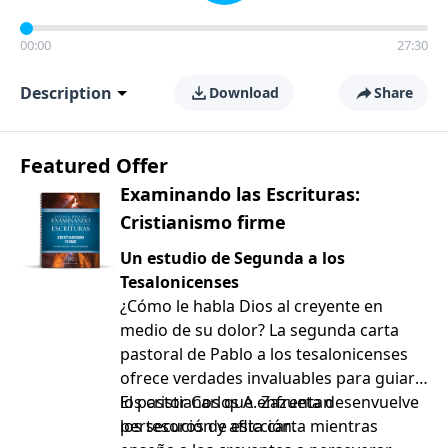
00:00
27:30
Description
Download
Share
Featured Offer
Examinando las Escrituras:
Cristianismo firme
Un estudio de Segunda a los
Tesalonicenses
¿Cómo le habla Dios al creyente en
medio de su dolor? La segunda carta
pastoral de Pablo a los tesalonicenses
ofrece verdades invaluables para guiar a
los cristianos que enfrentan
El pastor Carlos A. Zazueta desenvuelve
persecución y aflicción.
los tesoros de esta carta mientras