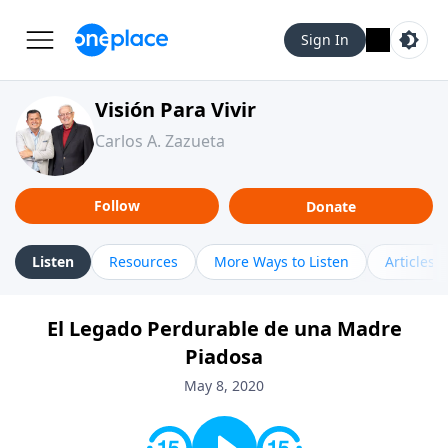
Sign In
Visión Para Vivir
Carlos A. Zazueta
Follow
Donate
Listen
Resources
More Ways to Listen
Articles
El Legado Perdurable de una Madre
Piadosa
May 8, 2020