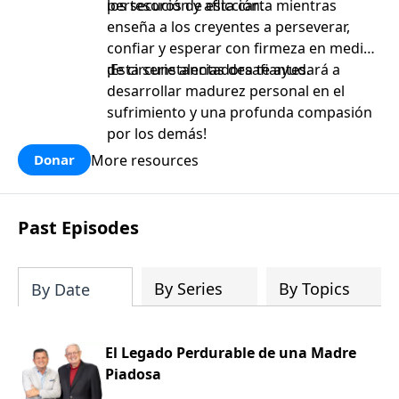
persecución y aflicción.
los tesoros de esta carta mientras
enseña a los creyentes a perseverar,
confiar y esperar con firmeza en medio
de circunstancias desafiantes.
¡Esta serie alentadora te ayudará a
desarrollar madurez personal en el
sufrimiento y una profunda compasión
por los demás!
More resources
Donar
Past Episodes
By Series
By Topics
By Date
El Legado Perdurable de una Madre
Piadosa