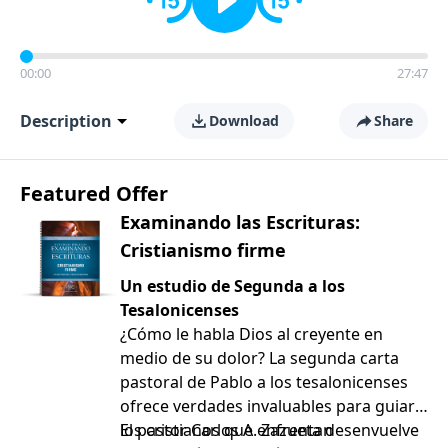
00:00
27:47
Description
Download
Share
Featured Offer
Examinando las Escrituras:
Cristianismo firme
Un estudio de Segunda a los
Tesalonicenses
¿Cómo le habla Dios al creyente en
medio de su dolor? La segunda carta
pastoral de Pablo a los tesalonicenses
ofrece verdades invaluables para guiar a
los cristianos que enfrentan
El pastor Carlos A. Zazueta desenvuelve