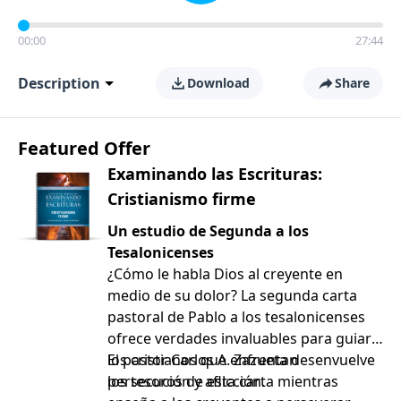
00:00
27:44
Description
Download
Share
Featured Offer
Examinando las Escrituras:
Cristianismo firme
Un estudio de Segunda a los
Tesalonicenses
¿Cómo le habla Dios al creyente en
medio de su dolor? La segunda carta
pastoral de Pablo a los tesalonicenses
ofrece verdades invaluables para guiar a
los cristianos que enfrentan
El pastor Carlos A. Zazueta desenvuelve
persecución y aflicción.
los tesoros de esta carta mientras