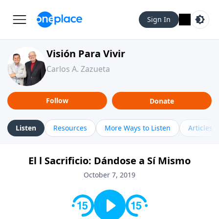
Sign In
Visión Para Vivir
Carlos A. Zazueta
Follow
Donate
Listen
Resources
More Ways to Listen
Articles
El l Sacrificio: Dándose a Sí Mismo
October 7, 2019