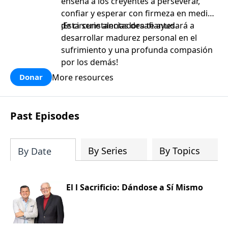
enseña a los creyentes a perseverar,
confiar y esperar con firmeza en medio
de circunstancias desafiantes.
¡Esta serie alentadora te ayudará a
desarrollar madurez personal en el
sufrimiento y una profunda compasión
por los demás!
More resources
Donar
Past Episodes
By Series
By Topics
By Date
El l Sacrificio: Dándose a Sí Mismo