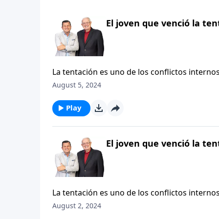
El joven que venció la ten
La tentación es uno de los conflictos intern
existe ninguna persona, incluyendo a Jesucri
August 5, 2024
hombre, excepto Jesucristo, que haya sufrido
hoy analizaremos el memorable ejemplo de Jo
Play
tentación sensual y cómo reaccionó ante las
correcto ante los ojos de Dios.
El joven que venció la ten
La tentación es uno de los conflictos intern
existe ninguna persona, incluyendo a Jesucri
August 2, 2024
hombre, excepto Jesucristo, que haya sufrido