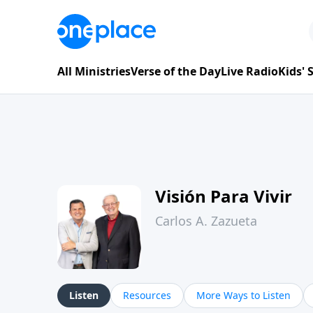
All Ministries
Verse of the Day
Live Radio
Kids'
Visión Para Vivir
Carlos A. Zazueta
Listen
Resources
More Ways to Listen