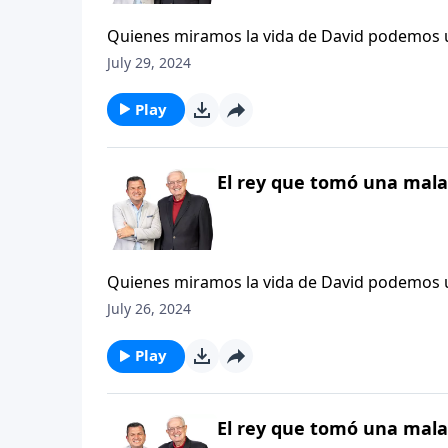
Quienes miramos la vida de David podemos us
experiencia con Betsabé. Algunos podrían lla
July 29, 2024
podrían considerarlo el día más negro de su 
valientes. Sin embargo, buscamos la manera d
Play
posteriores a su pecado, se destacan como un
Nuevo Testamento: «Si ustedes piensan que es
NTV).
El rey que tomó una mala
Quienes miramos la vida de David podemos us
experiencia con Betsabé. Algunos podrían lla
July 26, 2024
podrían considerarlo el día más negro de su 
valientes. Sin embargo, buscamos la manera d
Play
posteriores a su pecado, se destacan como un
Nuevo Testamento: «Si ustedes piensan que es
NTV).
El rey que tomó una mala