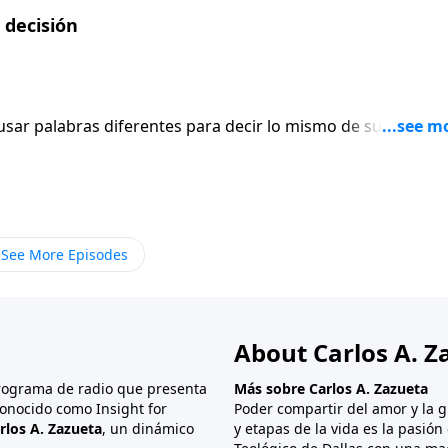
 decisión
ar palabras diferentes para decir lo mismo de su trágica
marlo el episodio más angustiante de la vida de David; otro
historia; alguien podría lamentar cómo han caído los
e describirlo. El encuentro de David con Betsabé y los act
a ilustración inolvidable de una de las advertencias del
tán firmes, tengan cuidado de no caer» (1 Corintios 10:12
See More Episodes
About Carlos A. Z
programa de radio que presenta
Más sobre Carlos A. Zazueta
onocido como Insight for
Poder compartir del amor y la g
rlos A. Zazueta
, un dinámico
y etapas de la vida es la pasió