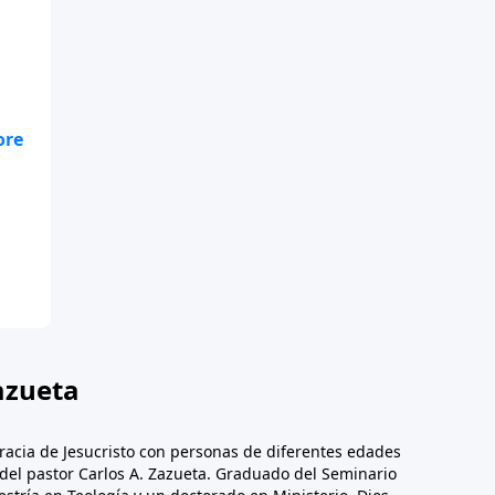
s
os
,
azueta
racia de Jesucristo con personas de diferentes edades
n del pastor Carlos A. Zazueta. Graduado del Seminario