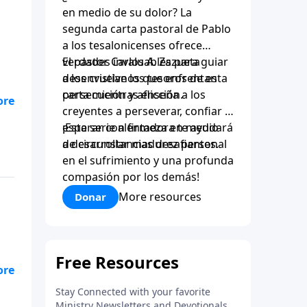
en medio de su dolor? La
segunda carta pastoral de Pablo
a los tesalonicenses ofrece
verdades invaluables para guiar
El pastor Carlos A. Zazueta
a los cristianos que enfrentan
desenvuelve los tesoros de esta
persecución y aflicción.
carta mientras enseña a los
creyentes a perseverar, confiar y
ún
esperar con firmeza en medio
¡Esta serie alentadora te ayudará
e
de circunstancias desafiantes.
a desarrollar madurez personal
en el sufrimiento y una profunda
compasión por los demás!
More resources
Donar
ún
e