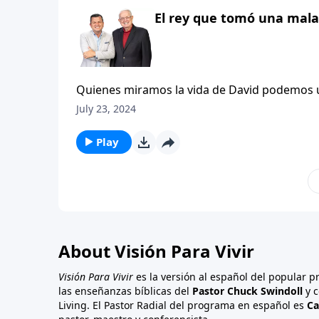
NTV).
El rey que tomó una mala
Quienes miramos la vida de David podemos us
experiencia con Betsabé. Algunos podrían lla
July 23, 2024
podrían considerarlo el día más negro de su 
valientes. Sin embargo, buscamos la manera d
Play
posteriores a su pecado, se destacan como un
Nuevo Testamento: «Si ustedes piensan que es
NTV).
About Visión Para Vivir
Visión Para Vivir
es la versión al español del popular 
las enseñanzas bíblicas del
Pastor Chuck Swindoll
y c
Living. El Pastor Radial del programa en español es
Ca