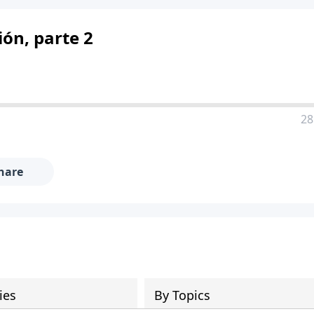
ión, parte 2
28
hare
ies
By Topics