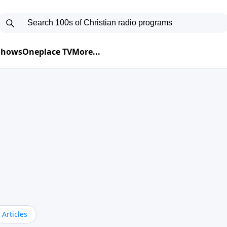
 Shows
Oneplace TV
More...
Articles