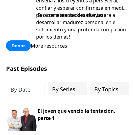
enseña a los creyentes a perseverar,
confiar y esperar con firmeza en medio
de circunstancias desafiantes.
¡Esta serie alentadora te ayudará a
desarrollar madurez personal en el
sufrimiento y una profunda compasión
por los demás!
More resources
Donar
Past Episodes
By Series
By Topics
By Date
El joven que venció la tentación,
parte 1