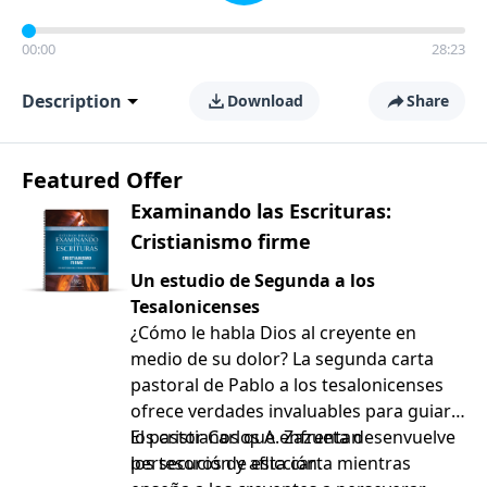
00:00
28:23
Description
Download
Share
Featured Offer
Examinando las Escrituras:
Cristianismo firme
Un estudio de Segunda a los
Tesalonicenses
¿Cómo le habla Dios al creyente en
medio de su dolor? La segunda carta
pastoral de Pablo a los tesalonicenses
ofrece verdades invaluables para guiar a
los cristianos que enfrentan
El pastor Carlos A. Zazueta desenvuelve
persecución y aflicción.
los tesoros de esta carta mientras