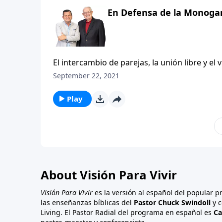
responsables: Dios.
En Defensa de la Monoga
El intercambio de parejas, la unión libre y el
sábana de la vergüenza y la deshonra. Alguna
September 22, 2021
décadas se consideraban tabú, introduciendo 
todos estos estilos de vida alternativos, la B
Play
extremos. ¿Será acaso que la monogamia es 
escuchar de nuevo a Aquel que originó el ma
responsables: Dios.
About Visión Para Vivir
Visión Para Vivir
es la versión al español del popular 
las enseñanzas bíblicas del
Pastor Chuck Swindoll
y c
Living. El Pastor Radial del programa en español es
Ca