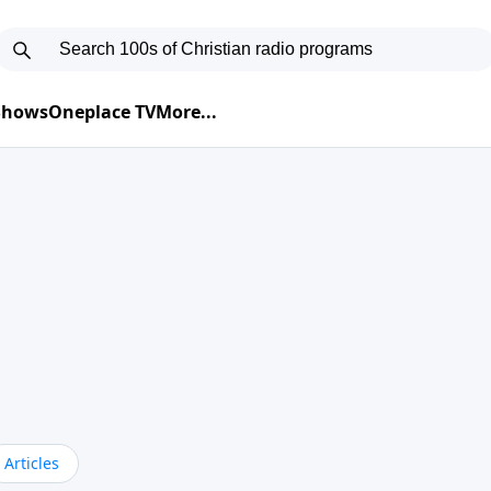
 Shows
Oneplace TV
More...
Articles