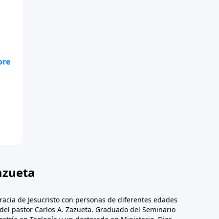
 a
on
azueta
racia de Jesucristo con personas de diferentes edades
n del pastor Carlos A. Zazueta. Graduado del Seminario