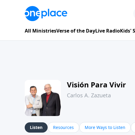
All Ministries
Verse of the Day
Live Radio
Kids'
Visión Para Vivir
Carlos A. Zazueta
Listen
Resources
More Ways to Listen