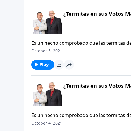
¿Termitas en sus Votos M
Es un hecho comprobado que las termitas de
embargo, siempre es el fuego, y no las termita
October 5, 2021
noticieros. Esto también sucede en un matri
los enormes fuegos de las diferencias, sino d
Play
se comen la fidelidad o la confianza en la re
las especies más comunes de termitas en las 
un hogar.
¿Termitas en sus Votos M
Es un hecho comprobado que las termitas de
embargo, siempre es el fuego, y no las termita
October 4, 2021
noticieros. Esto también sucede en un matri