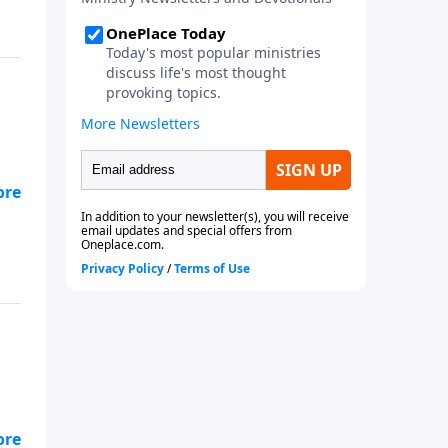
e
de
de
n
e
n