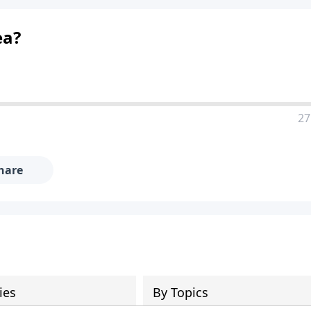
ea?
27
hare
ies
By Topics