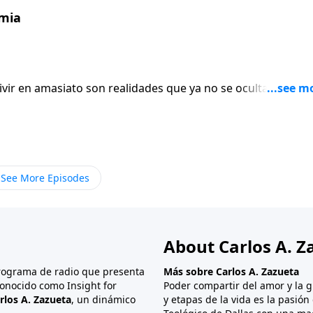
mia
 vivir en amasiato son realidades que ya no se ocultan bajo la
s parejas aceptan prácticas que hace tan solo un par de
la infidelidad y la pornografía en el lecho matrimonial. En
iblia es ignorada por completo o es racionalizada a los
ya un concepto pasado de moda? Para este estudio, vamos
trimonio, a Aquel ante quien todas las personas casadas s
See More Episodes
About Carlos A. Z
programa de radio que presenta
Más sobre Carlos A. Zazueta
onocido como Insight for
Poder compartir del amor y la g
rlos A. Zazueta
, un dinámico
y etapas de la vida es la pasió