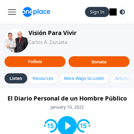
Sign In
Visión Para Vivir
Carlos A. Zazueta
Follow
Donate
Listen
Resources
More Ways to Listen
Articles
El Diario Personal de un Hombre Público
January 10, 2022