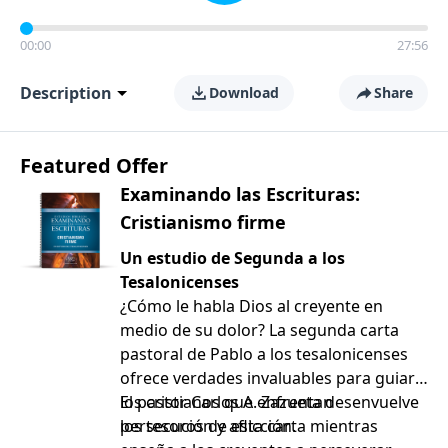
00:00
27:56
Description
Download
Share
Featured Offer
Examinando las Escrituras:
Cristianismo firme
Un estudio de Segunda a los
Tesalonicenses
¿Cómo le habla Dios al creyente en
medio de su dolor? La segunda carta
pastoral de Pablo a los tesalonicenses
ofrece verdades invaluables para guiar a
los cristianos que enfrentan
El pastor Carlos A. Zazueta desenvuelve
persecución y aflicción.
los tesoros de esta carta mientras