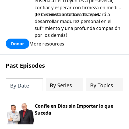
enseña a los creyentes a perseverar,
confiar y esperar con firmeza en medio
de circunstancias desafiantes.
¡Esta serie alentadora te ayudará a
desarrollar madurez personal en el
sufrimiento y una profunda compasión
por los demás!
More resources
Donar
Past Episodes
By Series
By Topics
By Date
Confíe en Dios sin Importar lo que
Suceda