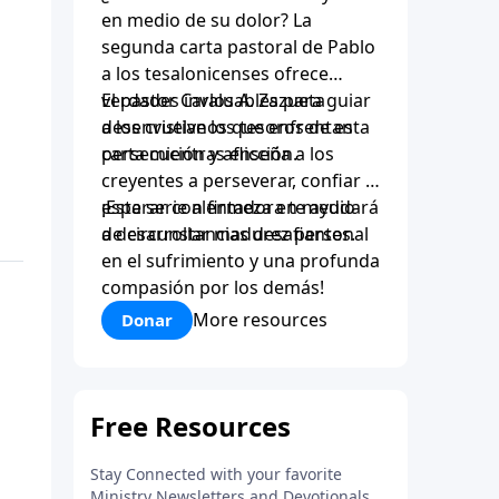
en medio de su dolor? La
segunda carta pastoral de Pablo
a los tesalonicenses ofrece
verdades invaluables para guiar
El pastor Carlos A. Zazueta
a los cristianos que enfrentan
desenvuelve los tesoros de esta
persecución y aflicción.
carta mientras enseña a los
creyentes a perseverar, confiar y
esperar con firmeza en medio
¡Esta serie alentadora te ayudará
de circunstancias desafiantes.
a desarrollar madurez personal
en el sufrimiento y una profunda
compasión por los demás!
More resources
Donar