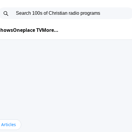
 Shows
Oneplace TV
More...
Articles