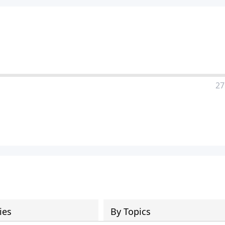
27
ies
By Topics