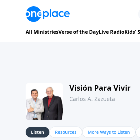
All Ministries
Verse of the Day
Live Radio
Kids'
Visión Para Vivir
Carlos A. Zazueta
Listen
Resources
More Ways to Listen