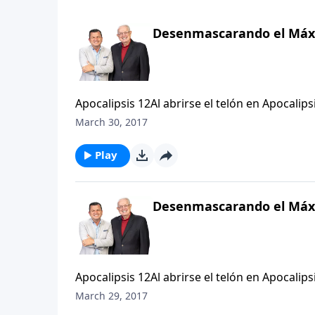
Desenmascarando el Máxi
Apocalipsis 12Al abrirse el telón en Apocalips
escenario. La batalla espiritual que había e
March 30, 2017
exhibición, exponiendo la estrategia del per
reflexivos y discernidores en nuestro estudi
Play
símbolos coloridos y vívidos, los cuales no 
vista el cuadro completo de lo que describen
Desenmascarando el Máxi
Apocalipsis 12Al abrirse el telón en Apocalips
escenario. La batalla espiritual que había e
March 29, 2017
exhibición, exponiendo la estrategia del per