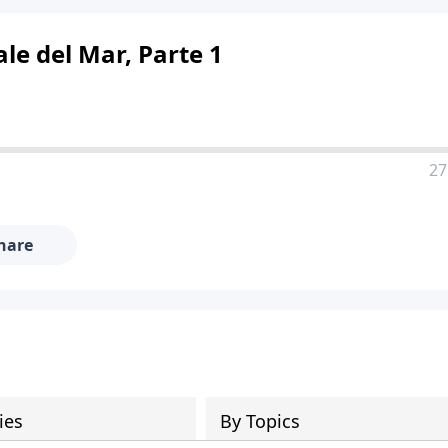
ale del Mar, Parte 1
27
hare
ies
By Topics