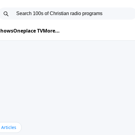
 Shows
Oneplace TV
More...
Articles