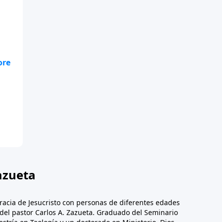
 de
os
e
azueta
racia de Jesucristo con personas de diferentes edades
n del pastor Carlos A. Zazueta. Graduado del Seminario