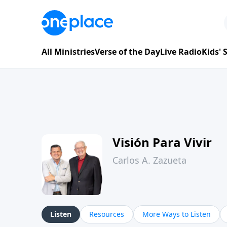
All Ministries
Verse of the Day
Live Radio
Kids'
Visión Para Vivir
Carlos A. Zazueta
Listen
Resources
More Ways to Listen