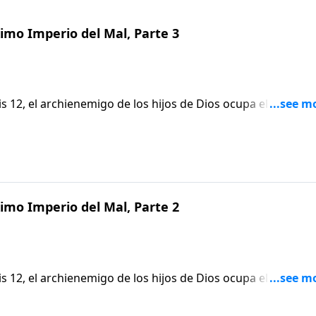
mo Imperio del Mal, Parte 3
is 12, el archienemigo de los hijos de Dios ocupa el centro d
stado desarrollándose entre bastidores está ahora en
verso imperio de Satanás. Pero necesitamos ser cuidadosos,
o. Mucha de la verdad revelada en este capítulo se expone e
queremos malinterpretar lo que ellos representan, ni perder
.
mo Imperio del Mal, Parte 2
is 12, el archienemigo de los hijos de Dios ocupa el centro d
stado desarrollándose entre bastidores está ahora en
verso imperio de Satanás. Pero necesitamos ser cuidadosos,