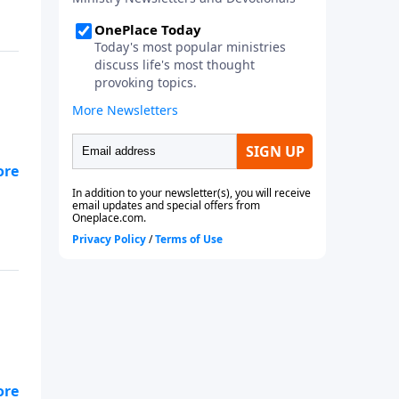
n
 de
el
n
 de