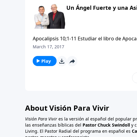
encontrar con otro intermedio que interrumpir
Un Ángel Fuerte y una As
“trompetas”.
Apocalipsis 10;1-11 Estudiar el libro de Ap
bomberos; es mucho más de lo que se puede
March 17, 2017
su mensaje, especialmente de los juicios que
a lo largo del camino. Cada intermedio prov
Play
ha pasado y prepararse para lo que está por v
interrumpió la secuencia entre el sexto y el s
encontrar con otro intermedio que interrumpir
“trompetas”.
About Visión Para Vivir
Visión Para Vivir
es la versión al español del popular 
las enseñanzas bíblicas del
Pastor Chuck Swindoll
y c
Living. El Pastor Radial del programa en español es
Ca