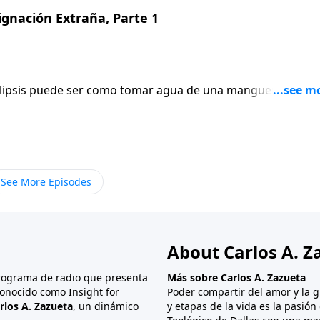
á la secuencia entre el sexto y el séptimo juicio de las
ignación Extraña, Parte 1
ocalipsis puede ser como tomar agua de una manguera de
 tomar en una probada. Dándonos cuenta de la intensidad
 se nos revelan uno tras otro, Dios provee varios intermedi
ee al lector tiempo para hacer una pausa, comprender lo qu
enir. Ya hubo un intermedio en el capítulo 7, el cual
éptimo juicio de los “sellos”. En este estudio nos vamos a
See More Episodes
á la secuencia entre el sexto y el séptimo juicio de las
About Carlos A. Z
programa de radio que presenta
Más sobre Carlos A. Zazueta
onocido como Insight for
Poder compartir del amor y la g
rlos A. Zazueta
, un dinámico
y etapas de la vida es la pasió