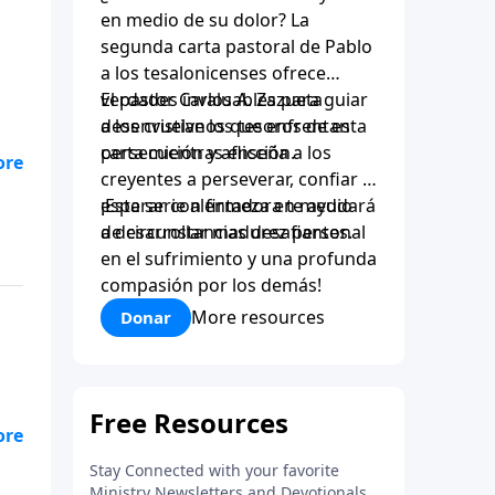
en medio de su dolor? La
segunda carta pastoral de Pablo
a los tesalonicenses ofrece
verdades invaluables para guiar
El pastor Carlos A. Zazueta
a los cristianos que enfrentan
desenvuelve los tesoros de esta
persecución y aflicción.
carta mientras enseña a los
el
creyentes a perseverar, confiar y
esperar con firmeza en medio
¡Esta serie alentadora te ayudará
de circunstancias desafiantes.
a desarrollar madurez personal
n
en el sufrimiento y una profunda
 de
compasión por los demás!
More resources
Donar
el