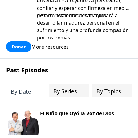
enseña a los creyentes a perseverar,
confiar y esperar con firmeza en medio
de circunstancias desafiantes.
¡Esta serie alentadora te ayudará a
desarrollar madurez personal en el
sufrimiento y una profunda compasión
por los demás!
More resources
Donar
Past Episodes
By Series
By Topics
By Date
El Niño que Oyó la Voz de Dios