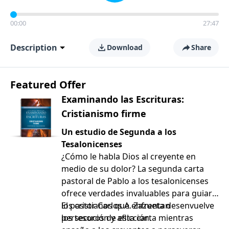
00:00
27:47
Description
Download
Share
Featured Offer
Examinando las Escrituras:
Cristianismo firme
Un estudio de Segunda a los
Tesalonicenses
¿Cómo le habla Dios al creyente en
medio de su dolor? La segunda carta
pastoral de Pablo a los tesalonicenses
ofrece verdades invaluables para guiar a
los cristianos que enfrentan
El pastor Carlos A. Zazueta desenvuelve
persecución y aflicción.
los tesoros de esta carta mientras