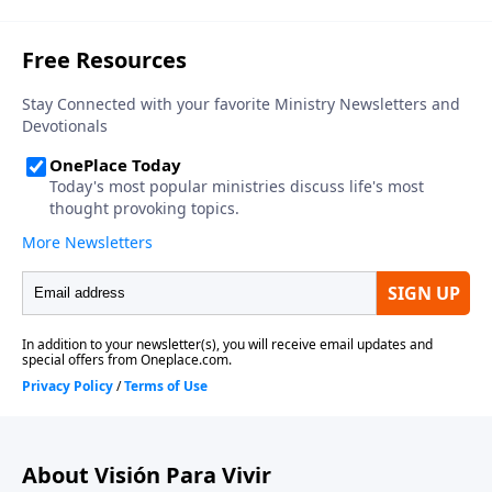
difusión del evangelio de Jesucristo continuará a
través de todo el mundo. Cuando el séptimo y último
“sello del juicio” se abra, se desatarán las siete
“trompetas del juicio”. Su toque arremeterá con más
devastación y caos que lo atestiguado en cualquiera
de los juicios anteriores. Según se intensifica el toque
de la trompeta, se nos traerá al recuerdo las diez
plagas que Dios desató sobre Egipto, advirtiendo al
Faraón que liberara a los hebreos de la esclavitud
(Éxodo 7:14 – 12:36). Pero a diferencia de esas plagas
antiguas, estas “plagas de las trompetas” tendrán un
impacto mundial.
About Visión Para Vivir