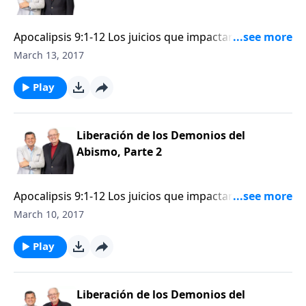
que hizo sufrir a la humanidad por cinco
meses (Apocalipsis 9:1–12). El segundo “ay” (el sexto
Apocalipsis 9:1-12 Los juicios que impactarán al
juicio de las trompetas) es aún más peligroso que los
mundo se predicen en tres símbolos: los sellos, las
March 13, 2017
cinco meses de la plaga de las langostas. A otra
trompetas y las copas. En nuestro estudio del libro de
multitud de demonios se les permitirá aniquilar una
Apocalipsis, hemos llegado al quinto de los siete
Play
tercera parte de la humanidad, reduciendo
juicios de las trompetas, en donde la “estrella” abre el
drásticamente la población mundial y propagando el
pozo del abismo y desata sobre la tierra una multitud
caos alrededor del mundo.
de demonios parecidos a langostas con colas de
Liberación de los Demonios del
escorpiones que atormentan (pero no matan) a la
Abismo, Parte 2
incrédula humanidad por cinco meses. El dolor será
tan severo, que las personas desearán la muerte,
Apocalipsis 9:1-12 Los juicios que impactarán al
pero eso no se les permitirá.
mundo se predicen en tres símbolos: los sellos, las
March 10, 2017
trompetas y las copas. En nuestro estudio del libro de
Apocalipsis, hemos llegado al quinto de los siete
Play
juicios de las trompetas, en donde la “estrella” abre el
pozo del abismo y desata sobre la tierra una multitud
de demonios parecidos a langostas con colas de
Liberación de los Demonios del