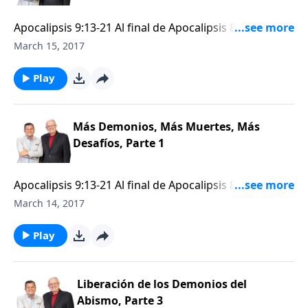
que hizo sufrir a la humanidad por cinco
meses (Apocalipsis 9:1–12). El segundo “ay” (el sexto
Apocalipsis 9:13-21 Al final de Apocalipsis 8, leímos
juicio de las trompetas) es aún más peligroso que los
acerca de una gran voz diciendo: ¡Ay, ay, ay, de los que
March 15, 2017
cinco meses de la plaga de las langostas. A otra
moran en la tierra, a causa de los otros toques de
multitud de demonios se les permitirá aniquilar una
trompeta que están para sonar los tres ángeles! (v.
Play
tercera parte de la humanidad, reduciendo
13). En nuestro estudio anterior, consideramos que el
drásticamente la población mundial y propagando el
primer “ay” (el quinto juicio de las trompetas) abrió el
caos alrededor del mundo.
pozo del abismo, desatando una multitud
Más Demonios, Más Muertes, Más
demoníaca en forma de criaturas como langostas,
Desafíos, Parte 1
que hizo sufrir a la humanidad por cinco
meses (Apocalipsis 9:1–12). El segundo “ay” (el sexto
Apocalipsis 9:13-21 Al final de Apocalipsis 8, leímos
juicio de las trompetas) es aún más peligroso que los
acerca de una gran voz diciendo: ¡Ay, ay, ay, de los que
March 14, 2017
cinco meses de la plaga de las langostas. A otra
moran en la tierra, a causa de los otros toques de
multitud de demonios se les permitirá aniquilar una
trompeta que están para sonar los tres ángeles! (v.
Play
tercera parte de la humanidad, reduciendo
13). En nuestro estudio anterior, consideramos que el
drásticamente la población mundial y propagando el
primer “ay” (el quinto juicio de las trompetas) abrió el
caos alrededor del mundo.
pozo del abismo, desatando una multitud
Liberación de los Demonios del
demoníaca en forma de criaturas como langostas,
Abismo, Parte 3