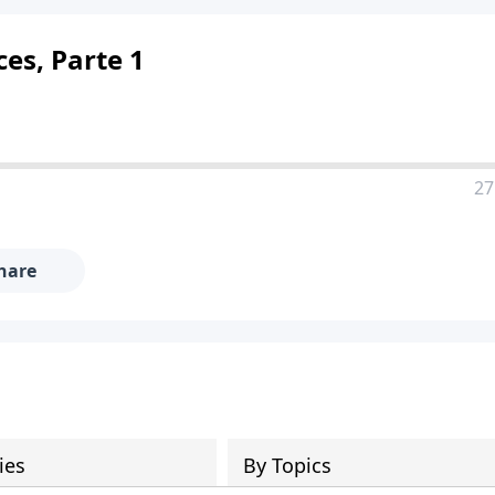
es, Parte 1
27
hare
ies
By Topics