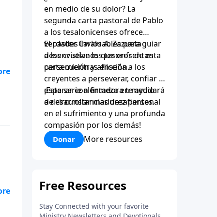
en medio de su dolor? La
segunda carta pastoral de Pablo
a los tesalonicenses ofrece
verdades invaluables para guiar
El pastor Carlos A. Zazueta
a los cristianos que enfrentan
desenvuelve los tesoros de esta
persecución y aflicción.
carta mientras enseña a los
creyentes a perseverar, confiar y
 de
esperar con firmeza en medio
¡Esta serie alentadora te ayudará
os
de circunstancias desafiantes.
a desarrollar madurez personal
e
en el sufrimiento y una profunda
compasión por los demás!
More resources
Donar
 de
os