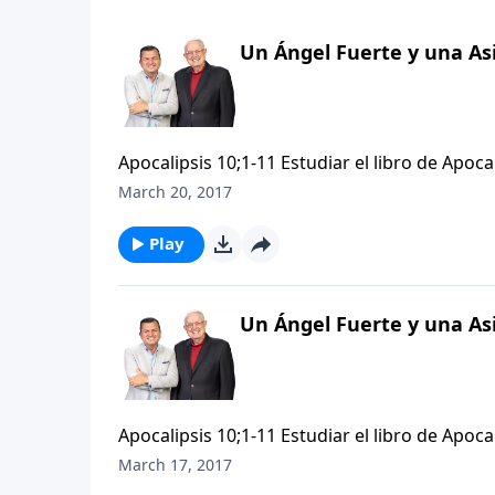
Un Ángel Fuerte y una As
Apocalipsis 10;1-11 Estudiar el libro de Ap
bomberos; es mucho más de lo que se puede
March 20, 2017
su mensaje, especialmente de los juicios que
a lo largo del camino. Cada intermedio prov
Play
ha pasado y prepararse para lo que está por v
interrumpió la secuencia entre el sexto y el s
encontrar con otro intermedio que interrumpir
Un Ángel Fuerte y una As
“trompetas”.
Apocalipsis 10;1-11 Estudiar el libro de Ap
bomberos; es mucho más de lo que se puede
March 17, 2017
su mensaje, especialmente de los juicios que