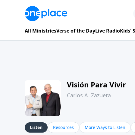
All Ministries
Verse of the Day
Live Radio
Kids'
Visión Para Vivir
Carlos A. Zazueta
Listen
Resources
More Ways to Listen