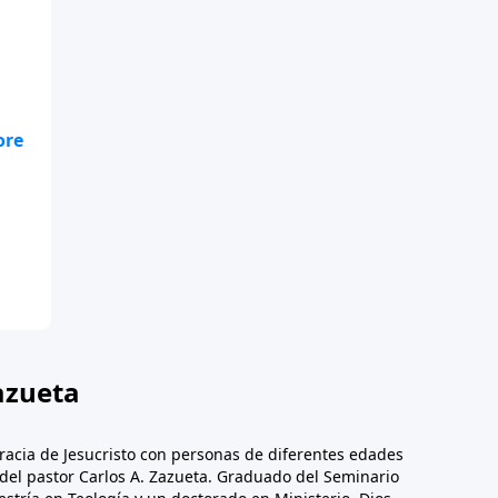
ios
).
el
ios
).
azueta
racia de Jesucristo con personas de diferentes edades
n del pastor Carlos A. Zazueta. Graduado del Seminario