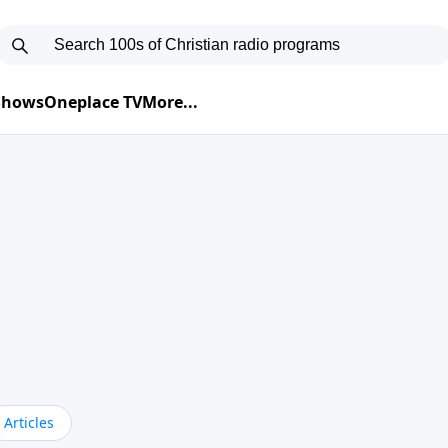
 Shows
Oneplace TV
More...
Articles