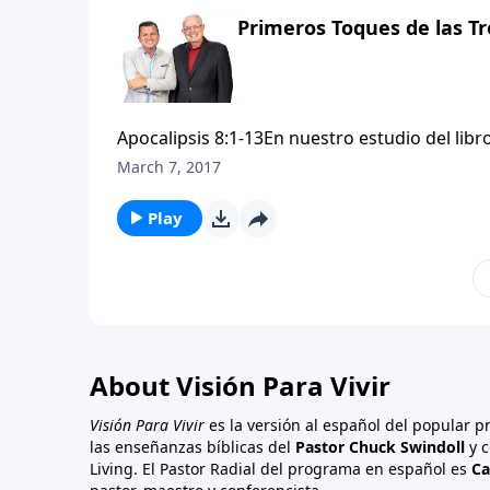
anteriores. Según se intensifica el toque de 
Primeros Toques de las Tr
desató sobre Egipto, advirtiendo al Faraón que
Pero a diferencia de esas plagas antiguas, e
Apocalipsis 8:1-13En nuestro estudio del lib
intermedio (capítulo 7) cuando se nos otorg
March 7, 2017
personas (judíos y gentiles por igual) serán 
habrá mucho martirio, se nos asegura que la 
Play
todo el mundo. Cuando el séptimo y último “se
juicio”. Su toque arremeterá con más devasta
anteriores. Según se intensifica el toque de 
desató sobre Egipto, advirtiendo al Faraón que
Pero a diferencia de esas plagas antiguas, e
About Visión Para Vivir
Visión Para Vivir
es la versión al español del popular 
las enseñanzas bíblicas del
Pastor Chuck Swindoll
y c
Living. El Pastor Radial del programa en español es
Ca