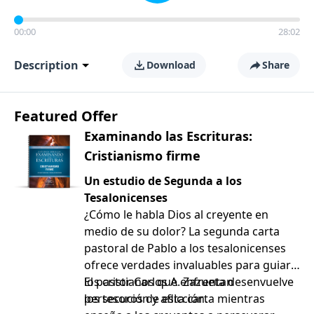
00:00
28:02
Description
Download
Share
Featured Offer
Examinando las Escrituras:
Cristianismo firme
Un estudio de Segunda a los
Tesalonicenses
¿Cómo le habla Dios al creyente en
medio de su dolor? La segunda carta
pastoral de Pablo a los tesalonicenses
ofrece verdades invaluables para guiar a
los cristianos que enfrentan
El pastor Carlos A. Zazueta desenvuelve
persecución y aflicción.
los tesoros de esta carta mientras