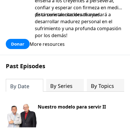
enseña a los creyentes a perseverar,
confiar y esperar con firmeza en medio
de circunstancias desafiantes.
¡Esta serie alentadora te ayudará a
desarrollar madurez personal en el
sufrimiento y una profunda compasión
por los demás!
More resources
Donar
Past Episodes
By Series
By Topics
By Date
Nuestro modelo para servir II