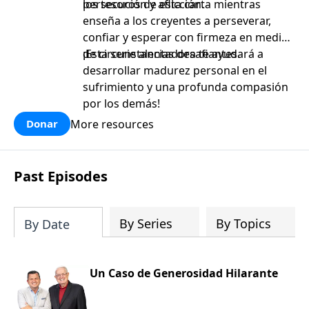
persecución y aflicción.
los tesoros de esta carta mientras
enseña a los creyentes a perseverar,
confiar y esperar con firmeza en medio
de circunstancias desafiantes.
¡Esta serie alentadora te ayudará a
desarrollar madurez personal en el
sufrimiento y una profunda compasión
por los demás!
More resources
Donar
Past Episodes
By Series
By Topics
By Date
Un Caso de Generosidad Hilarante