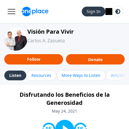
Sign In
Visión Para Vivir
Carlos A. Zazueta
Follow
Donate
Listen
Resources
More Ways to Listen
Articles
Disfrutando los Beneficios de la
Generosidad
May 24, 2021