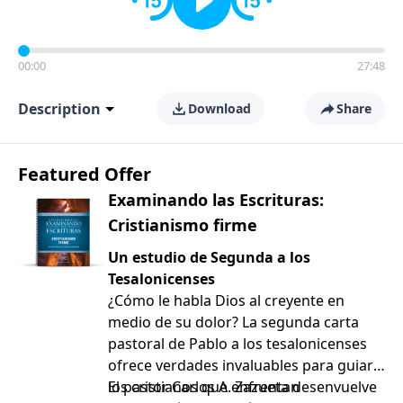
00:00
27:48
Description
Download
Share
Featured Offer
Examinando las Escrituras:
Cristianismo firme
Un estudio de Segunda a los
Tesalonicenses
¿Cómo le habla Dios al creyente en
medio de su dolor? La segunda carta
pastoral de Pablo a los tesalonicenses
ofrece verdades invaluables para guiar a
los cristianos que enfrentan
El pastor Carlos A. Zazueta desenvuelve