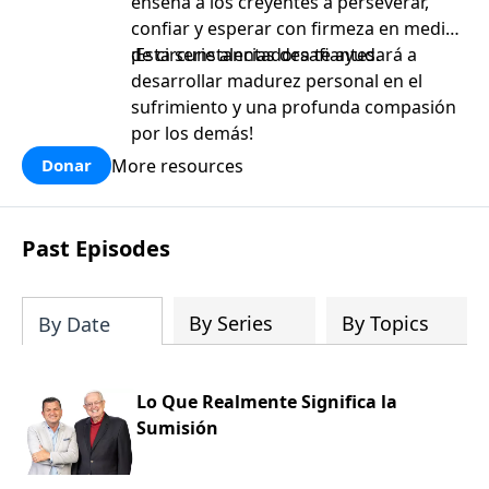
enseña a los creyentes a perseverar,
confiar y esperar con firmeza en medio
de circunstancias desafiantes.
¡Esta serie alentadora te ayudará a
desarrollar madurez personal en el
sufrimiento y una profunda compasión
por los demás!
More resources
Donar
Past Episodes
By Series
By Topics
By Date
Lo Que Realmente Significa la
Sumisión