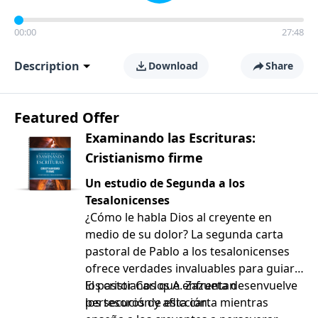
00:00
27:48
Description
Download
Share
Featured Offer
Examinando las Escrituras:
Cristianismo firme
Un estudio de Segunda a los
Tesalonicenses
¿Cómo le habla Dios al creyente en
medio de su dolor? La segunda carta
pastoral de Pablo a los tesalonicenses
ofrece verdades invaluables para guiar a
los cristianos que enfrentan
El pastor Carlos A. Zazueta desenvuelve
persecución y aflicción.
los tesoros de esta carta mientras