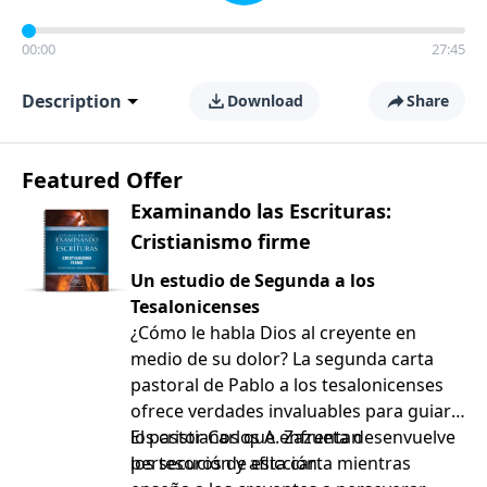
00:00
27:45
Description
Download
Share
Featured Offer
Examinando las Escrituras:
Cristianismo firme
Un estudio de Segunda a los
Tesalonicenses
¿Cómo le habla Dios al creyente en
medio de su dolor? La segunda carta
pastoral de Pablo a los tesalonicenses
ofrece verdades invaluables para guiar a
los cristianos que enfrentan
El pastor Carlos A. Zazueta desenvuelve
persecución y aflicción.
los tesoros de esta carta mientras