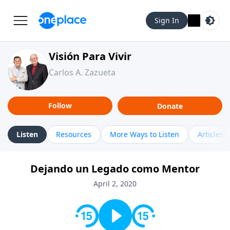
Sign In
Visión Para Vivir
Carlos A. Zazueta
Follow
Donate
Listen
Resources
More Ways to Listen
Articles
Dejando un Legado como Mentor
April 2, 2020