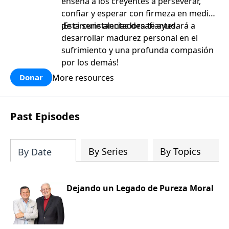
enseña a los creyentes a perseverar,
confiar y esperar con firmeza en medio
de circunstancias desafiantes.
¡Esta serie alentadora te ayudará a
desarrollar madurez personal en el
sufrimiento y una profunda compasión
por los demás!
More resources
Donar
Past Episodes
By Series
By Topics
By Date
Dejando un Legado de Pureza Moral