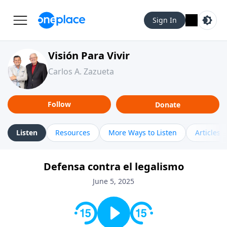
Sign In
Visión Para Vivir
Carlos A. Zazueta
Follow
Donate
Listen
Resources
More Ways to Listen
Articles
Defensa contra el legalismo
June 5, 2025