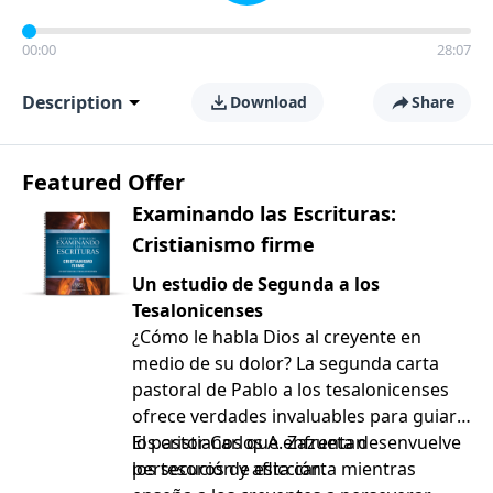
00:00
28:07
Description
Download
Share
Featured Offer
Examinando las Escrituras:
Cristianismo firme
Un estudio de Segunda a los
Tesalonicenses
¿Cómo le habla Dios al creyente en
medio de su dolor? La segunda carta
pastoral de Pablo a los tesalonicenses
ofrece verdades invaluables para guiar a
los cristianos que enfrentan
El pastor Carlos A. Zazueta desenvuelve
persecución y aflicción.
los tesoros de esta carta mientras