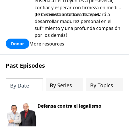
enseña a los creyentes a perseverar,
confiar y esperar con firmeza en medio
de circunstancias desafiantes.
¡Esta serie alentadora te ayudará a
desarrollar madurez personal en el
sufrimiento y una profunda compasión
por los demás!
More resources
Donar
Past Episodes
By Series
By Topics
By Date
Defensa contra el legalismo