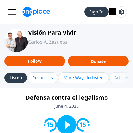
Sign In
Visión Para Vivir
Carlos A. Zazueta
Follow
Donate
Listen
Resources
More Ways to Listen
Articles
Defensa contra el legalismo
June 4, 2025