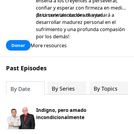
enseña a los creyentes a perseverar,
confiar y esperar con firmeza en medio
de circunstancias desafiantes.
¡Esta serie alentadora te ayudará a
desarrollar madurez personal en el
sufrimiento y una profunda compasión
por los demás!
More resources
Donar
Past Episodes
By Series
By Topics
By Date
Indigno, pero amado
incondicionalmente