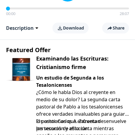
00:00
28:07
Description
Download
Share
Featured Offer
Examinando las Escrituras:
Cristianismo firme
Un estudio de Segunda a los
Tesalonicenses
¿Cómo le habla Dios al creyente en
medio de su dolor? La segunda carta
pastoral de Pablo a los tesalonicenses
ofrece verdades invaluables para guiar a
los cristianos que enfrentan
El pastor Carlos A. Zazueta desenvuelve
persecución y aflicción.
los tesoros de esta carta mientras