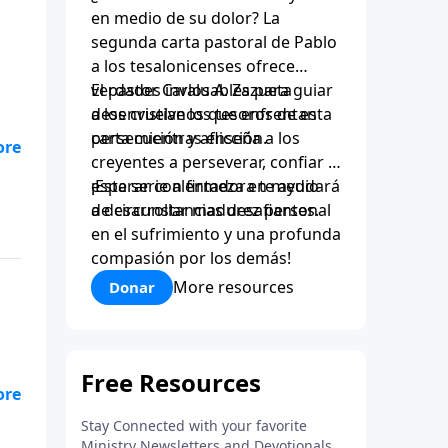
en medio de su dolor? La
segunda carta pastoral de Pablo
a los tesalonicenses ofrece
verdades invaluables para guiar
El pastor Carlos A. Zazueta
a los cristianos que enfrentan
desenvuelve los tesoros de esta
persecución y aflicción.
carta mientras enseña a los
lia
creyentes a perseverar, confiar y
esperar con firmeza en medio
¡Esta serie alentadora te ayudará
l
de circunstancias desafiantes.
a desarrollar madurez personal
en el sufrimiento y una profunda
 de
compasión por los demás!
More resources
Donar
lia
l