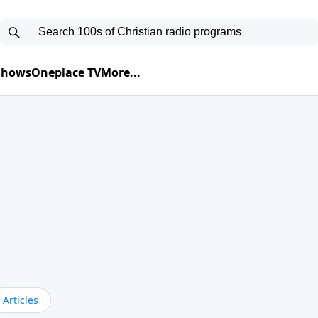
 Shows
Oneplace TV
More...
Articles