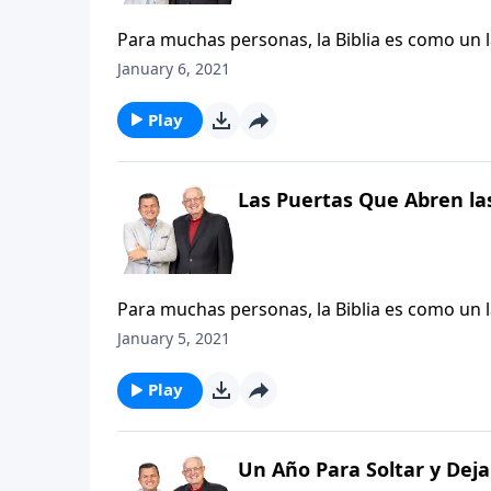
Para muchas personas, la Biblia es como un 
comprensión. El estudio de hoy está diseñado 
January 6, 2021
el mensaje de la Palabra de Dios, y la maner
descubriremos que hay tres puertas por las 
Play
Escrituras y comprender su significado.
Las Puertas Que Abren las
Para muchas personas, la Biblia es como un 
comprensión. El estudio de hoy está diseñado 
January 5, 2021
el mensaje de la Palabra de Dios, y la maner
descubriremos que hay tres puertas por las 
Play
Escrituras y comprender su significado.
Un Año Para Soltar y Deja