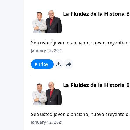
La Fluidez de la Historia B
Sea usted joven o anciano, nuevo creyente o
para nuestra dirección espiritual. Pero ¿alg
January 13, 2021
Biblia se conectan entre sí? ¿Se ha preguntad
propósito de este estudio es ayudarle, no sol
Play
encaja todo, sino que usted pueda dejarse e
Dios es también nuestra historia.
La Fluidez de la Historia B
Sea usted joven o anciano, nuevo creyente o
para nuestra dirección espiritual. Pero ¿alg
January 12, 2021
Biblia se conectan entre sí? ¿Se ha preguntad