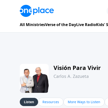
All Ministries
Verse of the Day
Live Radio
Kids'
Visión Para Vivir
Carlos A. Zazueta
Listen
Resources
More Ways to Listen