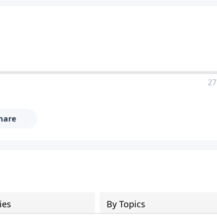
27
hare
ies
By Topics