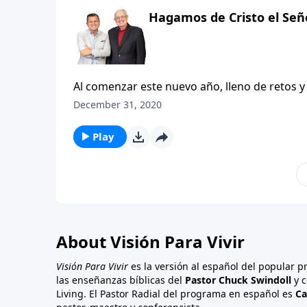
ejercer sobre su fe. Abraham, también, esta
Hagamos de Cristo el Señ
nuestro estudio de hoy, vamos a echar un vi
a ver cómo su ejemplo de fe inquebrantable 
prueba.
Al comenzar este nuevo año, lleno de retos y
planes, estrategias y propósitos ¿No es así?
December 31, 2020
forjar estrategias sin dejar a un lado el com
completamente en nuestra agenda.
Play
About Visión Para Vivir
Visión Para Vivir
es la versión al español del popular 
las enseñanzas bíblicas del
Pastor Chuck Swindoll
y c
Living. El Pastor Radial del programa en español es
Ca