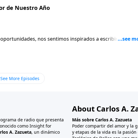
ba muy familiarizado con estas pruebas tan extenuantes. En
or de Nuestro Año
stazo a una prueba que desafió su confianza en Dios, y vam
nos anima para calmar nuestras propias vidas en tiempos 
 oportunidades, nos sentimos inspirados a escribir nuestro
 Este mensaje habla precisamente acerca de hacer planes y
ponente más importante, el cual es involucrar a Dios
See More Episodes
About Carlos A. Z
programa de radio que presenta
Más sobre Carlos A. Zazueta
onocido como Insight for
Poder compartir del amor y la g
rlos A. Zazueta
, un dinámico
y etapas de la vida es la pasió