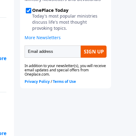
 de
que
sta