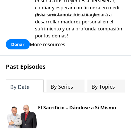
enseña a los creyentes a perseverar,
confiar y esperar con firmeza en medio
de circunstancias desafiantes.
¡Esta serie alentadora te ayudará a
desarrollar madurez personal en el
sufrimiento y una profunda compasión
por los demás!
More resources
Donar
Past Episodes
By Series
By Topics
By Date
El Sacrificio – Dándose a Sí Mismo