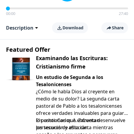
00:00
27:40
Description
Download
Share
Featured Offer
Examinando las Escrituras:
Cristianismo firme
Un estudio de Segunda a los
Tesalonicenses
¿Cómo le habla Dios al creyente en
medio de su dolor? La segunda carta
pastoral de Pablo a los tesalonicenses
ofrece verdades invaluables para guiar a
los cristianos que enfrentan
El pastor Carlos A. Zazueta desenvuelve
persecución y aflicción.
los tesoros de esta carta mientras