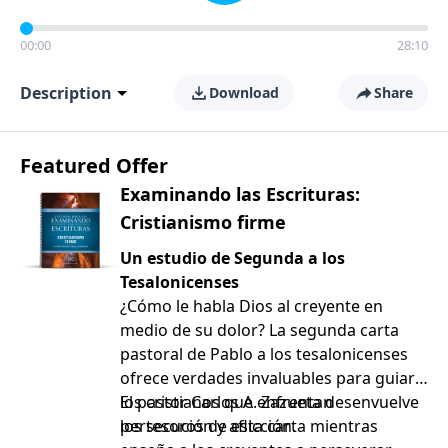
00:00
28:10
Description
Download
Share
Featured Offer
Examinando las Escrituras:
Cristianismo firme
Un estudio de Segunda a los
Tesalonicenses
¿Cómo le habla Dios al creyente en
medio de su dolor? La segunda carta
pastoral de Pablo a los tesalonicenses
ofrece verdades invaluables para guiar a
los cristianos que enfrentan
El pastor Carlos A. Zazueta desenvuelve
persecución y aflicción.
los tesoros de esta carta mientras