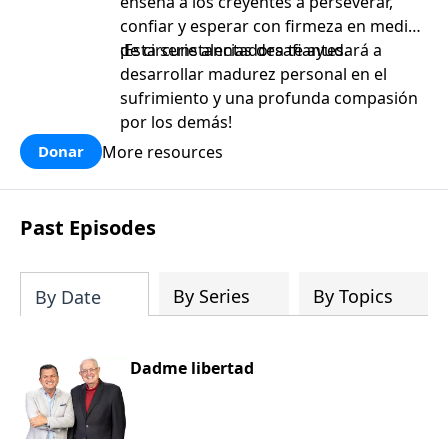
enseña a los creyentes a perseverar,
confiar y esperar con firmeza en medio
de circunstancias desafiantes.
¡Esta serie alentadora te ayudará a
desarrollar madurez personal en el
sufrimiento y una profunda compasión
por los demás!
More resources
Donar
Past Episodes
By Series
By Topics
By Date
Dadme libertad