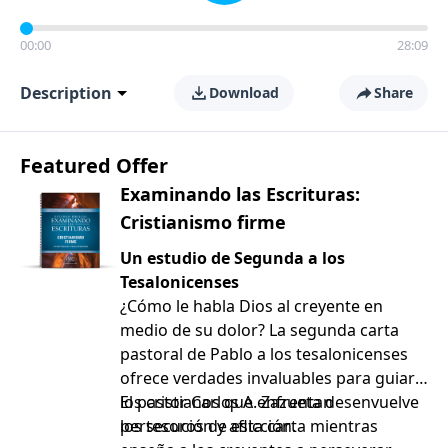
00:00
28:09
Description
Download
Share
Featured Offer
Examinando las Escrituras:
Cristianismo firme
Un estudio de Segunda a los
Tesalonicenses
¿Cómo le habla Dios al creyente en
medio de su dolor? La segunda carta
pastoral de Pablo a los tesalonicenses
ofrece verdades invaluables para guiar a
los cristianos que enfrentan
El pastor Carlos A. Zazueta desenvuelve
persecución y aflicción.
los tesoros de esta carta mientras