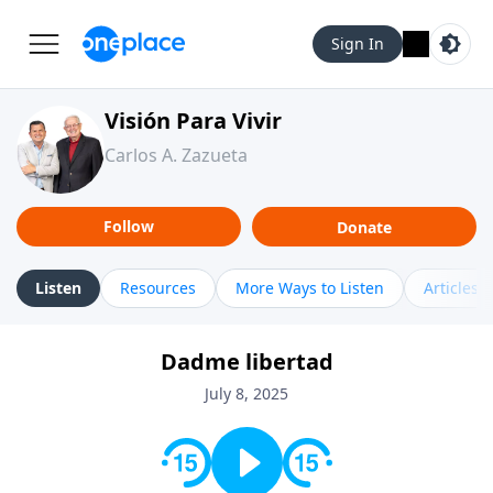
Sign In
Visión Para Vivir
Carlos A. Zazueta
Follow
Donate
Listen
Resources
More Ways to Listen
Articles
Dadme libertad
July 8, 2025