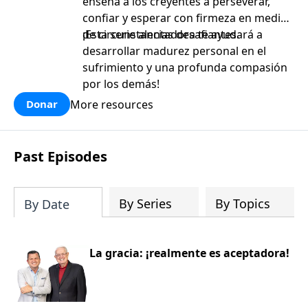
enseña a los creyentes a perseverar,
confiar y esperar con firmeza en medio
de circunstancias desafiantes.
¡Esta serie alentadora te ayudará a
desarrollar madurez personal en el
sufrimiento y una profunda compasión
por los demás!
More resources
Donar
Past Episodes
By Series
By Topics
By Date
La gracia: ¡realmente es aceptadora!