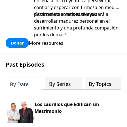
enseña a los creyentes a perseverar,
confiar y esperar con firmeza en medio
de circunstancias desafiantes.
¡Esta serie alentadora te ayudará a
desarrollar madurez personal en el
sufrimiento y una profunda compasión
por los demás!
More resources
Donar
Past Episodes
By Series
By Topics
By Date
Los Ladrillos que Edifican un
Matrimonio