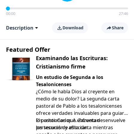
00:00
27:46
Description
Download
Share
Featured Offer
Examinando las Escrituras:
Cristianismo firme
Un estudio de Segunda a los
Tesalonicenses
¿Cómo le habla Dios al creyente en
medio de su dolor? La segunda carta
pastoral de Pablo a los tesalonicenses
ofrece verdades invaluables para guiar a
los cristianos que enfrentan
El pastor Carlos A. Zazueta desenvuelve
persecución y aflicción.
los tesoros de esta carta mientras