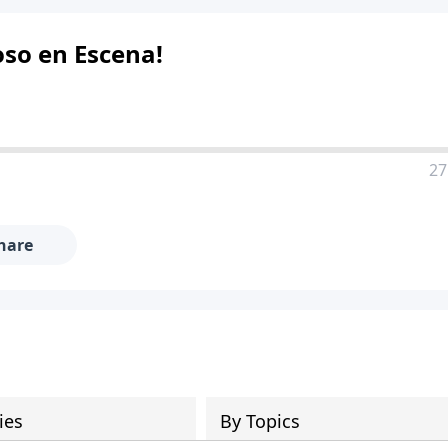
oso en Escena!
27
hare
ies
By Topics