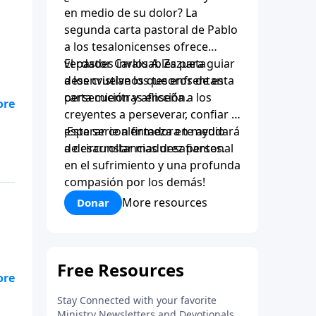
en medio de su dolor? La
segunda carta pastoral de Pablo
a los tesalonicenses ofrece
verdades invaluables para guiar
El pastor Carlos A. Zazueta
a los cristianos que enfrentan
desenvuelve los tesoros de esta
persecución y aflicción.
carta mientras enseña a los
 de
creyentes a perseverar, confiar y
esperar con firmeza en medio
¡Esta serie alentadora te ayudará
de circunstancias desafiantes.
a desarrollar madurez personal
na
en el sufrimiento y una profunda
compasión por los demás!
More resources
Donar
er.
 de