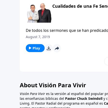
resultado un efecto negativo o temporal. L
Cualidades de una Fe Senc
Algunos dependen de su dinero o prestigio pa
interesa hacer un impacto duradero para bie
fuerza, o una orden directa». La pregunta cru
Aunque Sus palabras son familiares, haríamos
De todos los sermones que se han predicado,
más segura. ¡Dan buen resultado!
a sermones, pues es igual a las grandes sona
August 7, 2019
Jesús ocupa solamente tres capítulos de la B
exégesis y exposición, y eso sin mencionar 
Play
enseñanzas. Cada faceta del sermón reluce co
de verdad resplandecen con brillo casi cega
facetas del sermón: las Bienaventuranzas. En
sencilla.
About Visión Para Vivir
Visión Para Vivir
es la versión al español del popular 
las enseñanzas bíblicas del
Pastor Chuck Swindoll
y c
Living. El Pastor Radial del programa en español es
Ca