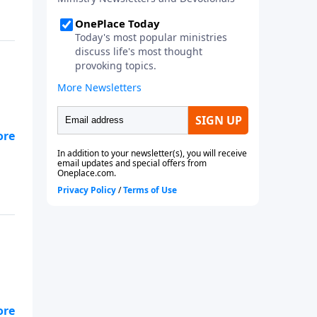
na
er.
ena
n
n
ena