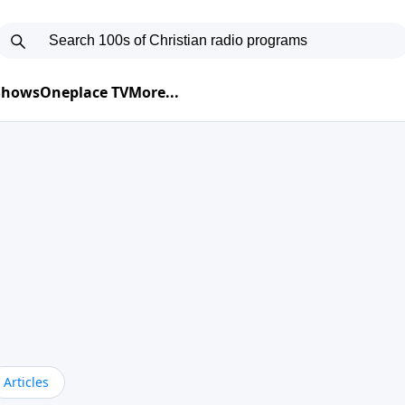
 Shows
Oneplace TV
More...
Articles