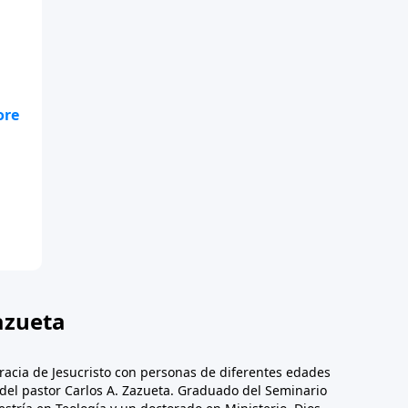
de
to
de
s
 fe
azueta
racia de Jesucristo con personas de diferentes edades
n del pastor Carlos A. Zazueta. Graduado del Seminario