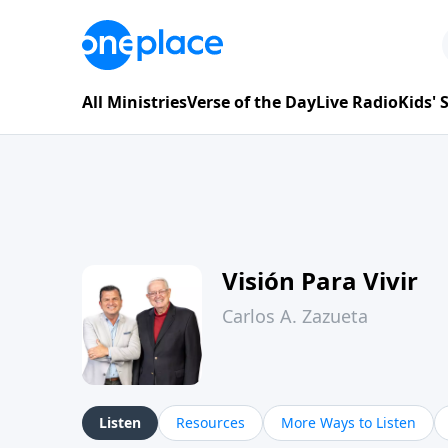
All Ministries
Verse of the Day
Live Radio
Kids'
Visión Para Vivir
Carlos A. Zazueta
Listen
Resources
More Ways to Listen