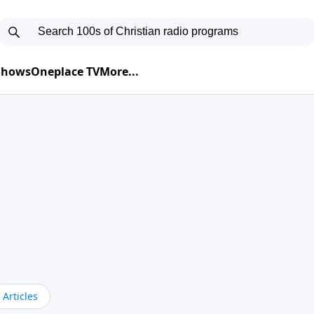
 Shows
Oneplace TV
More...
Articles