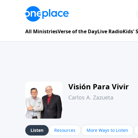
All Ministries
Verse of the Day
Live Radio
Kids'
Visión Para Vivir
Carlos A. Zazueta
Listen
Resources
More Ways to Listen