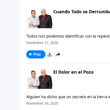
Cuando Todo se Derrumb
Todos nos podemos identificar con la repent
sorpresa y desilusión, temor y confusión co
November 27, 2020
una presión casi intolerable dentro de nosotr
crecimiento! La adversidad es la medida de n
Play
resistencia. Así lo fue para Isaías y Jeremías
2,500 años.
El Dolor en el Pozo
Alguien ha dicho que un secreto en la tierra 
Dios que lo ve todo. Eso no es amenazador si s
November 26, 2020
sentimiento incómodo el saber que Él ve aun 