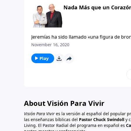
Nada Más que un Corazón 
Jeremías ha sido llamado «una figura de bron
el profeta libremente revela su honesta respue
November 16, 2020
voz alta mientras tropieza con los escombros
invasión babilónica. En este primer capítulo 
Play
luego se dirige a los transeúntes suplicando c
muy frágiles de significado mesiánico que no
About Visión Para Vivir
Visión Para Vivir
es la versión al español del popular 
las enseñanzas bíblicas del
Pastor Chuck Swindoll
y c
Living. El Pastor Radial del programa en español es
Ca