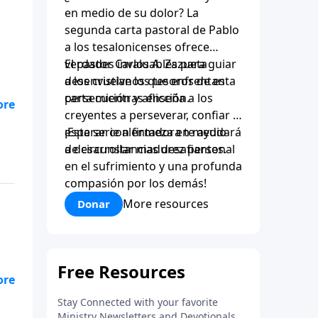
en medio de su dolor? La
segunda carta pastoral de Pablo
a los tesalonicenses ofrece
verdades invaluables para guiar
El pastor Carlos A. Zazueta
a los cristianos que enfrentan
desenvuelve los tesoros de esta
persecución y aflicción.
carta mientras enseña a los
creyentes a perseverar, confiar y
ndo
esperar con firmeza en medio
¡Esta serie alentadora te ayudará
de circunstancias desafiantes.
a desarrollar madurez personal
en el sufrimiento y una profunda
compasión por los demás!
More resources
Donar
l