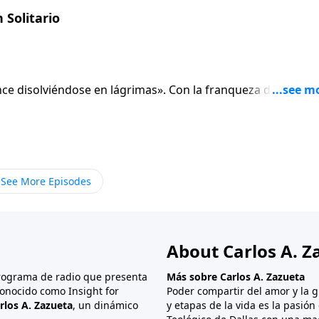
Solitario
ce disolviéndose en lágrimas». Con la franqueza de un niño
sta. Él lamenta la difícil situación de Jerusalén y solloza en
 que hay en las calles de la ciudad ahora saqueada por la
de Lamentaciones la ciudad cuenta su historia de aflicción y
onsuelo. Entretejido en la tela de estos versículos hay hilo
 deben ser pasados por alto.
See More Episodes
About Carlos A. Z
programa de radio que presenta
Más sobre Carlos A. Zazueta
onocido como Insight for
Poder compartir del amor y la g
rlos A. Zazueta
, un dinámico
y etapas de la vida es la pasió