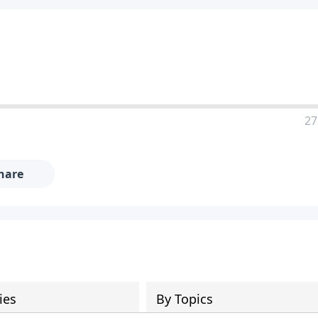
27
hare
ies
By Topics