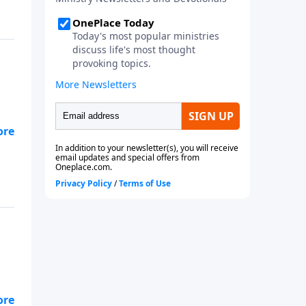
ero
ías
l
ero
ías