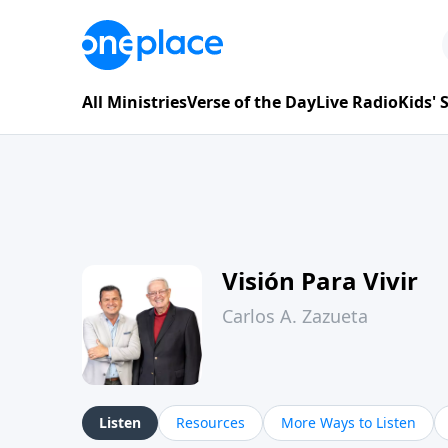
All Ministries
Verse of the Day
Live Radio
Kids'
Visión Para Vivir
Carlos A. Zazueta
Listen
Resources
More Ways to Listen