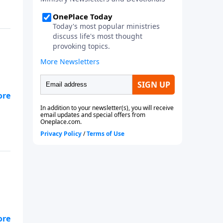
na
 la
es?
 la