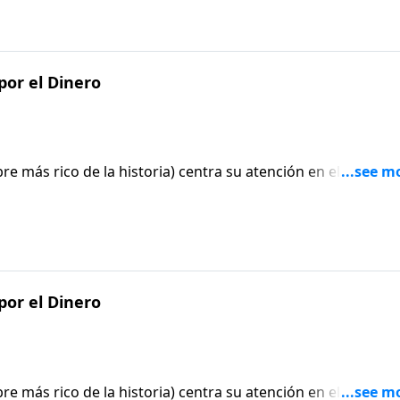
 sombras caen sobre su memoria mientras mira por la venta
inta estas palabras podría llevar un pie de foto con una
por el Dinero
re más rico de la historia) centra su atención en el tema de
: ¿Cuál es el propósito de Dios al darnos la capacidad de
ida deben ocupar las comodidades materiales y las posesion
especto y dirige sus palabras particularmente a todo aquel
por el Dinero
re más rico de la historia) centra su atención en el tema de