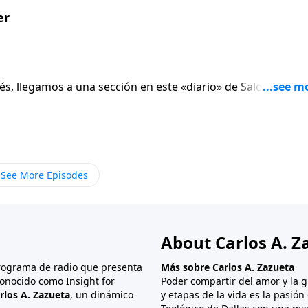
er
stés, llegamos a una sección en este «diario» de Salomón qu
ogran llegar a la cumbre, pero que por una razón u otra, lle
 si escucha con cuidado, usted casi puede oír el clamor solitar
See More Episodes
About Carlos A. Z
programa de radio que presenta
Más sobre Carlos A. Zazueta
onocido como Insight for
Poder compartir del amor y la g
rlos A. Zazueta
, un dinámico
y etapas de la vida es la pasió