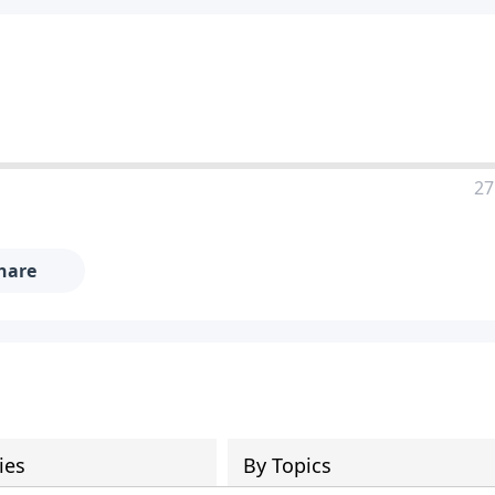
27
hare
ies
By Topics