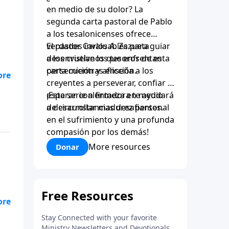
en medio de su dolor? La
segunda carta pastoral de Pablo
a los tesalonicenses ofrece
verdades invaluables para guiar
El pastor Carlos A. Zazueta
a los cristianos que enfrentan
desenvuelve los tesoros de esta
persecución y aflicción.
carta mientras enseña a los
l
creyentes a perseverar, confiar y
en
esperar con firmeza en medio
¡Esta serie alentadora te ayudará
do
de circunstancias desafiantes.
a desarrollar madurez personal
na
en el sufrimiento y una profunda
compasión por los demás!
More resources
Donar
l
en
do