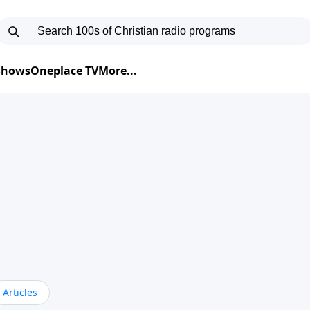
 Shows
Oneplace TV
More...
Articles