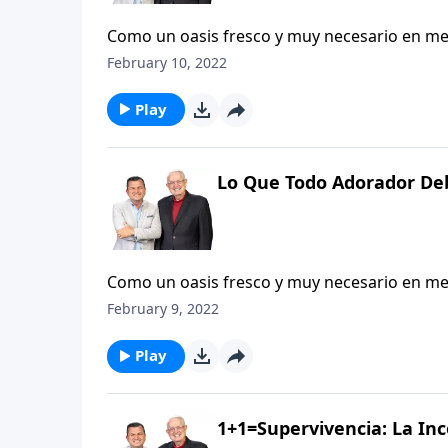
Como un oasis fresco y muy necesario en medi
renuevan nuestro espíritu y restauran nuest
February 10, 2022
momentos especiales en que salimos de nues
la imponente presencia del Señor. . . para a
Play
responder ante tanto asombro? ¿Qué es lo qu
del gran Yo Soy?
Lo Que Todo Adorador De
Como un oasis fresco y muy necesario en medi
renuevan nuestro espíritu y restauran nuest
February 9, 2022
momentos especiales en que salimos de nues
la imponente presencia del Señor. . . para a
Play
responder ante tanto asombro? ¿Qué es lo qu
del gran Yo Soy?
1+1=Supervivencia: La I