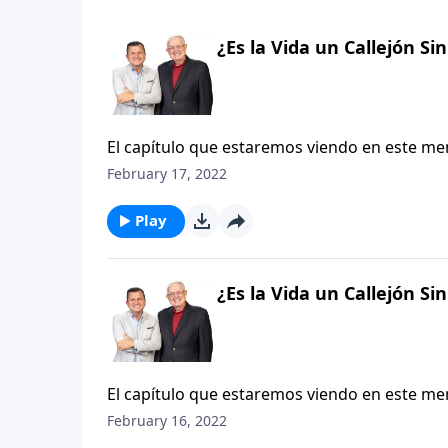
¿Es la Vida un Callejón Sin
El capítulo que estaremos viendo en este me
tema a su conclusión lógica. Estos doce versí
February 17, 2022
una larga lista de escenas «bajo el sol». Es 
a los años del atardecer de su vida. Largas
Play
de su pasado. Como veremos, el retrato que p
simple palabra: futilidad.
¿Es la Vida un Callejón Sin
El capítulo que estaremos viendo en este me
tema a su conclusión lógica. Estos doce versí
February 16, 2022
una larga lista de escenas «bajo el sol». Es 