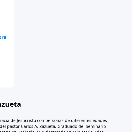
e
gan
io
azueta
racia de Jesucristo con personas de diferentes edades
n del pastor Carlos A. Zazueta. Graduado del Seminario