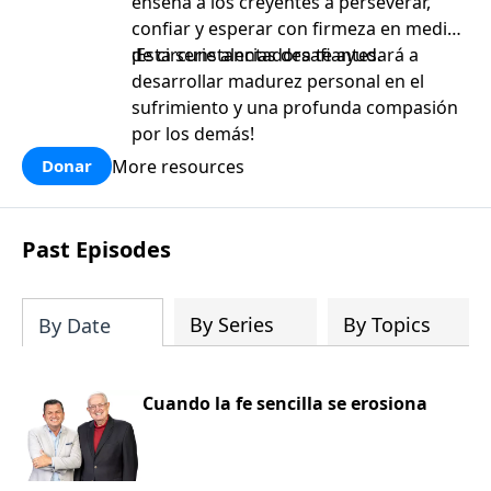
enseña a los creyentes a perseverar,
confiar y esperar con firmeza en medio
de circunstancias desafiantes.
¡Esta serie alentadora te ayudará a
desarrollar madurez personal en el
sufrimiento y una profunda compasión
por los demás!
More resources
Donar
Past Episodes
By Series
By Topics
By Date
Cuando la fe sencilla se erosiona