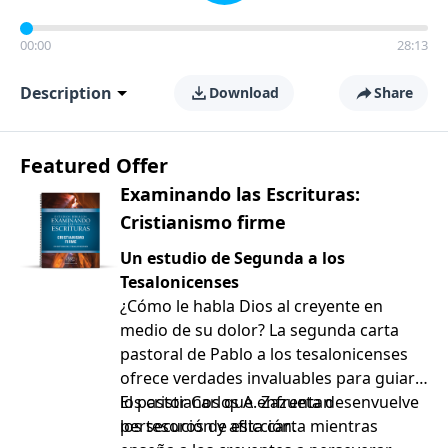
00:00
28:13
Description
Download
Share
Featured Offer
Examinando las Escrituras:
Cristianismo firme
Un estudio de Segunda a los
Tesalonicenses
¿Cómo le habla Dios al creyente en
medio de su dolor? La segunda carta
pastoral de Pablo a los tesalonicenses
ofrece verdades invaluables para guiar a
los cristianos que enfrentan
El pastor Carlos A. Zazueta desenvuelve
persecución y aflicción.
los tesoros de esta carta mientras