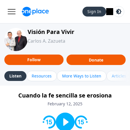
Sign In
Visión Para Vivir
Carlos A. Zazueta
Follow
Donate
Listen
Resources
More Ways to Listen
Articles
Cuando la fe sencilla se erosiona
February 12, 2025