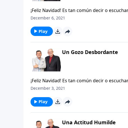
¡Feliz Navidad! Es tan común decir o escucha
realmente nos estamos preparando para que e
December 6, 2021
sucede en estos días cercanos al 25 de diciem
«estresante».
Play
Un Gozo Desbordante
¡Feliz Navidad! Es tan común decir o escucha
realmente nos estamos preparando para que e
December 3, 2021
sucede en estos días cercanos al 25 de diciem
«estresante».
Play
Una Actitud Humilde