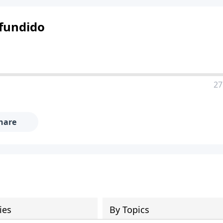
nfundido
27
hare
ies
By Topics