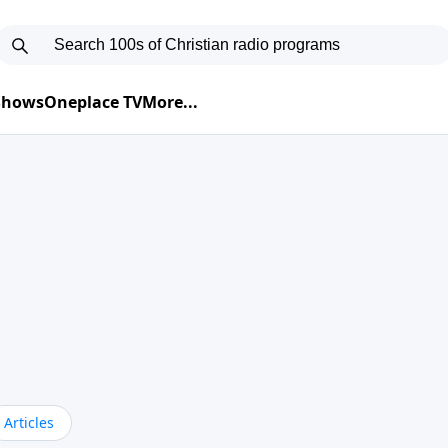
 Shows
Oneplace TV
More...
Articles