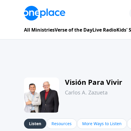
All Ministries
Verse of the Day
Live Radio
Kids'
Visión Para Vivir
Carlos A. Zazueta
Listen
Resources
More Ways to Listen