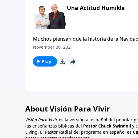
Una Actitud Humilde
Muchos piensan que la historia de la Navidad
hecho, comenzó muchísimo tiempo antes de e
November 30, 2021
Navidad se verá limitada a una dimensión com
Play
About Visión Para Vivir
Visión Para Vivir
es la versión al español del popular 
las enseñanzas bíblicas del
Pastor Chuck Swindoll
y c
Living. El Pastor Radial del programa en español es
Ca