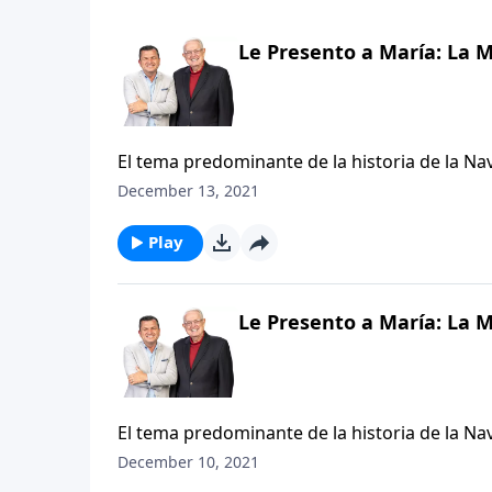
Le Presento a María: La 
El tema predominante de la historia de la Na
nacimiento de un Salvador y Redentor. En una
December 13, 2021
llamada María. Virtualmente desconocida por
para traer al mundo a su Hijo encarnado. Se
Play
adolescente.
Le Presento a María: La 
El tema predominante de la historia de la Na
nacimiento de un Salvador y Redentor. En una
December 10, 2021
llamada María. Virtualmente desconocida por