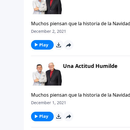
Muchos piensan que la historia de la Navidad
hecho, comenzó muchísimo tiempo antes de e
December 2, 2021
Navidad se verá limitada a una dimensión com
Play
Una Actitud Humilde
Muchos piensan que la historia de la Navidad
hecho, comenzó muchísimo tiempo antes de e
December 1, 2021
Navidad se verá limitada a una dimensión com
Play