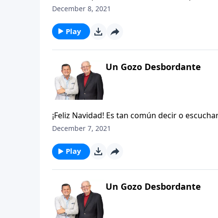
quedado atrás y mirar con anticipación lo q
December 8, 2021
exclamación debido a los logros alcanzado o 
interrogación, pues nadie sabe qué será de s
Play
Un Gozo Desbordante
¡Feliz Navidad! Es tan común decir o escucha
realmente nos estamos preparando para que e
December 7, 2021
sucede en estos días cercanos al 25 de diciem
«estresante».
Play
Un Gozo Desbordante