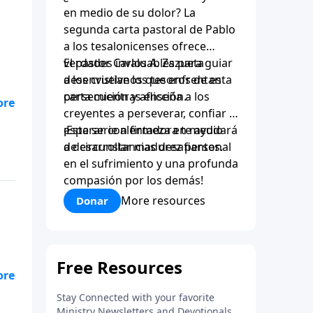
en medio de su dolor? La
segunda carta pastoral de Pablo
a los tesalonicenses ofrece
verdades invaluables para guiar
El pastor Carlos A. Zazueta
a los cristianos que enfrentan
desenvuelve los tesoros de esta
persecución y aflicción.
carta mientras enseña a los
creyentes a perseverar, confiar y
nte
esperar con firmeza en medio
¡Esta serie alentadora te ayudará
de circunstancias desafiantes.
a desarrollar madurez personal
en el sufrimiento y una profunda
compasión por los demás!
More resources
Donar
nte