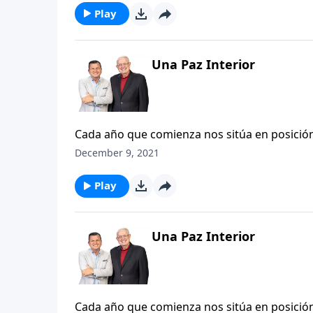
para traer al mundo a su Hijo encarnado. Se
Play
adolescente.
Una Paz Interior
Cada año que comienza nos sitúa en posición
quedado atrás y mirar con anticipación lo q
December 9, 2021
exclamación debido a los logros alcanzado o 
interrogación, pues nadie sabe qué será de s
Play
Una Paz Interior
Cada año que comienza nos sitúa en posición