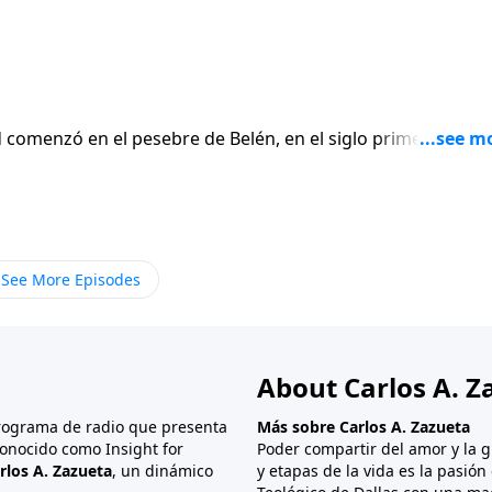
 comenzó en el pesebre de Belén, en el siglo primero; pero
sto. Y hasta que no comprendamos esto, la escena de la
pletamente distinta y a un tiempo específico del año.
See More Episodes
About Carlos A. Z
programa de radio que presenta
Más sobre Carlos A. Zazueta
onocido como Insight for
Poder compartir del amor y la g
rlos A. Zazueta
, un dinámico
y etapas de la vida es la pasió