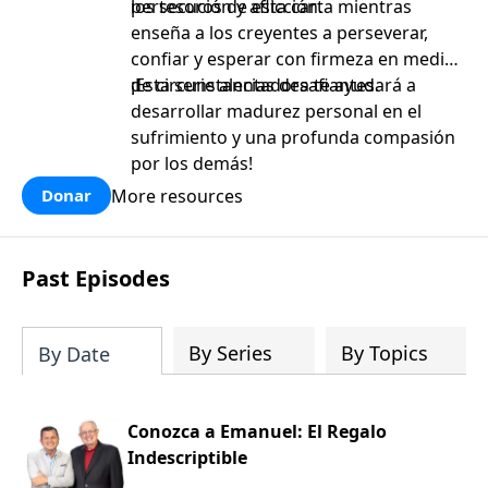
persecución y aflicción.
los tesoros de esta carta mientras
enseña a los creyentes a perseverar,
confiar y esperar con firmeza en medio
de circunstancias desafiantes.
¡Esta serie alentadora te ayudará a
desarrollar madurez personal en el
sufrimiento y una profunda compasión
por los demás!
More resources
Donar
Past Episodes
By Series
By Topics
By Date
Conozca a Emanuel: El Regalo
Indescriptible