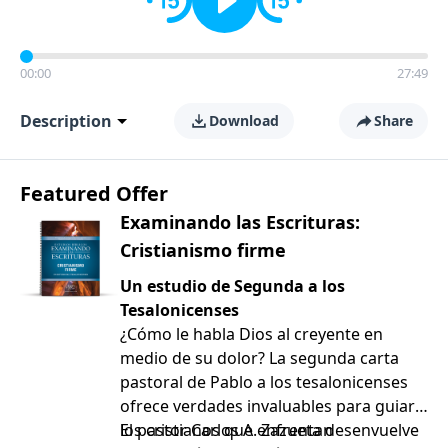
00:00
27:49
Description
Download
Share
Featured Offer
Examinando las Escrituras:
Cristianismo firme
Un estudio de Segunda a los
Tesalonicenses
¿Cómo le habla Dios al creyente en
medio de su dolor? La segunda carta
pastoral de Pablo a los tesalonicenses
ofrece verdades invaluables para guiar a
los cristianos que enfrentan
El pastor Carlos A. Zazueta desenvuelve