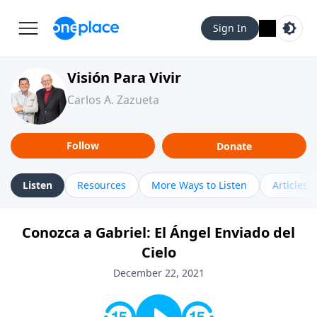
Sign In
Visión Para Vivir
Carlos A. Zazueta
Follow
Donate
Listen
Resources
More Ways to Listen
Articles
Conozca a Gabriel: El Ángel Enviado del
Cielo
December 22, 2021