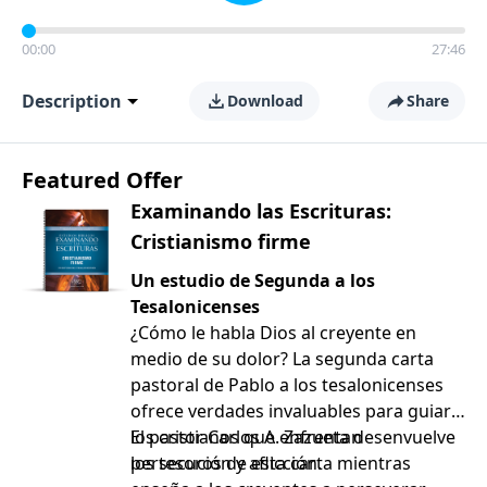
00:00
27:46
Description
Download
Share
Featured Offer
Examinando las Escrituras:
Cristianismo firme
Un estudio de Segunda a los
Tesalonicenses
¿Cómo le habla Dios al creyente en
medio de su dolor? La segunda carta
pastoral de Pablo a los tesalonicenses
ofrece verdades invaluables para guiar a
los cristianos que enfrentan
El pastor Carlos A. Zazueta desenvuelve
persecución y aflicción.
los tesoros de esta carta mientras