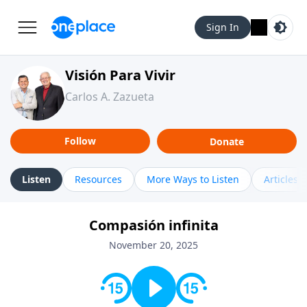
Sign In
Visión Para Vivir
Carlos A. Zazueta
Follow
Donate
Listen
Resources
More Ways to Listen
Articles
Compasión infinita
November 20, 2025