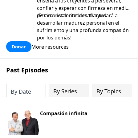
enseña a los creyentes a perseverar,
confiar y esperar con firmeza en medio
de circunstancias desafiantes.
¡Esta serie alentadora te ayudará a
desarrollar madurez personal en el
sufrimiento y una profunda compasión
por los demás!
More resources
Donar
Past Episodes
By Series
By Topics
By Date
Compasión infinita