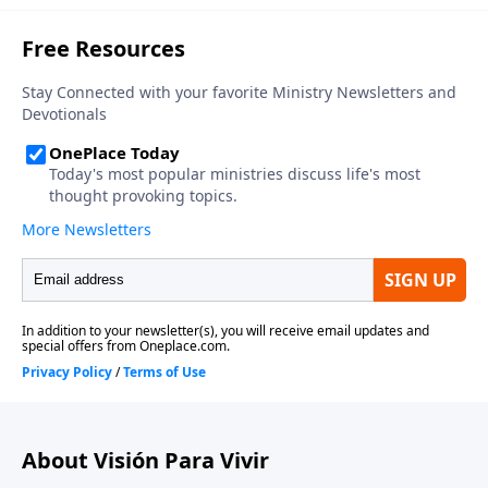
vida en el campo, donde las cosas eran más
materialismo, el alcoholismo, el uso de drogas y
tranquilas, ha sido reemplazada por una familia
calmantes, y la muerte abrupta de alguien; y después
ansiosa que va en seis direcciones diferentes, que
reste el apoyo de la unidad familiar dividida por
vive de cenas instantáneas, peleas a gritos,
docenas de opiniones, multiplicadas por 365 días del
reacciones con muchas tensiones, poco dormir y
año y tendrá la receta para la locura. La ansiedad se
demasiada televisión. Sume a los reveses
ha convertido en un estilo de vida; es la regla en lugar
financieros, la pérdida del empleo (o el exceso de
de la excepción.
trabajo), los fracasos académicos, las cartas sin
respuesta, la obesidad, la soledad, el sonar del
teléfono, el temor al cáncer, los malentendidos, el
materialismo, el alcoholismo, el uso de drogas y
calmantes, y la muerte abrupta de alguien; y después
reste el apoyo de la unidad familiar dividida por
docenas de opiniones, multiplicadas por 365 días del
año y tendrá la receta para la locura. La ansiedad se
ha convertido en un estilo de vida; es la regla en lugar
de la excepción.
About Visión Para Vivir