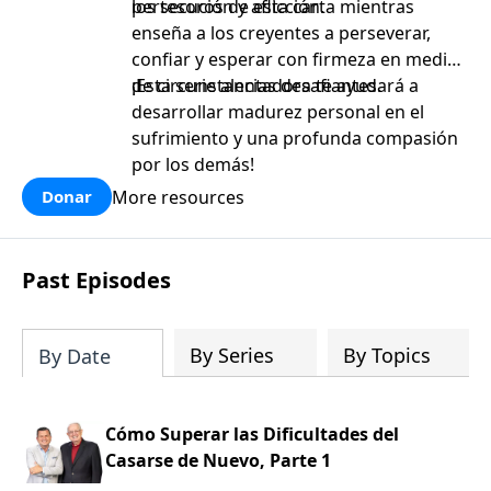
persecución y aflicción.
los tesoros de esta carta mientras
enseña a los creyentes a perseverar,
confiar y esperar con firmeza en medio
de circunstancias desafiantes.
¡Esta serie alentadora te ayudará a
desarrollar madurez personal en el
sufrimiento y una profunda compasión
por los demás!
More resources
Donar
Past Episodes
By Series
By Topics
By Date
Cómo Superar las Dificultades del
Casarse de Nuevo, Parte 1