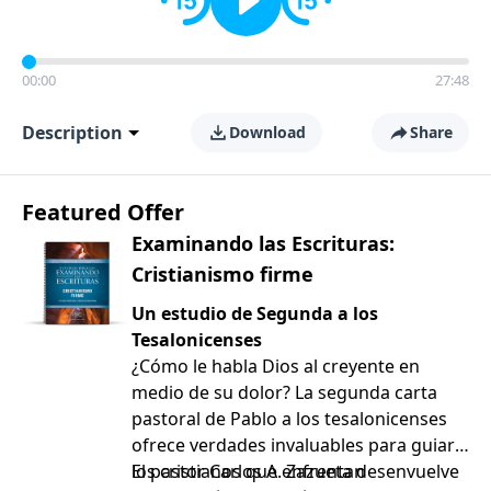
00:00
27:48
Description
Download
Share
Featured Offer
Examinando las Escrituras:
Cristianismo firme
Un estudio de Segunda a los
Tesalonicenses
¿Cómo le habla Dios al creyente en
medio de su dolor? La segunda carta
pastoral de Pablo a los tesalonicenses
ofrece verdades invaluables para guiar a
los cristianos que enfrentan
El pastor Carlos A. Zazueta desenvuelve