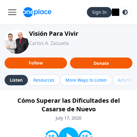
Sign In
Visión Para Vivir
Carlos A. Zazueta
Follow
Donate
Listen
Resources
More Ways to Listen
Articles
Cómo Superar las Dificultades del
Casarse de Nuevo
July 17, 2020