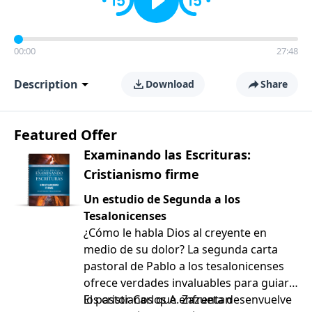
00:00
27:48
Description
Download
Share
Featured Offer
Examinando las Escrituras:
Cristianismo firme
Un estudio de Segunda a los
Tesalonicenses
¿Cómo le habla Dios al creyente en
medio de su dolor? La segunda carta
pastoral de Pablo a los tesalonicenses
ofrece verdades invaluables para guiar a
los cristianos que enfrentan
El pastor Carlos A. Zazueta desenvuelve