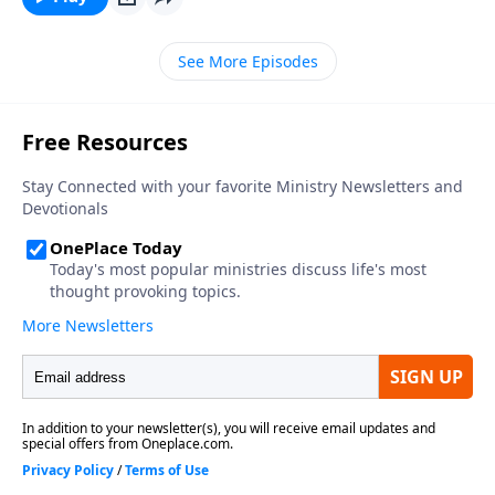
correcto que nunca antes ha habido una sociedad
con más estrés y ansiedad que la nuestra. Para
See More Episodes
muchos, aquel estilo de vida en el campo, donde las
cosas eran más tranquilas, ha sido reemplazada por
una familia ansiosa que va en seis direcciones
diferentes, que vive de cenas instantáneas, peleas a
gritos, reacciones con muchas tensiones, poco
dormir y demasiada televisión. Sume a los reveses
financieros, la pérdida del empleo (o el exceso de
trabajo), los fracasos académicos, las cartas sin
respuesta, la obesidad, la soledad, el sonar del
teléfono, el temor al cáncer, los malentendidos, el
materialismo, el alcoholismo, el uso de drogas y
calmantes, y la muerte abrupta de alguien; y después
reste el apoyo de la unidad familiar dividida por
docenas de opiniones, multiplicadas por 365 días del
año y tendrá la receta para la locura. La ansiedad se
ha convertido en un estilo de vida; es la regla en lugar