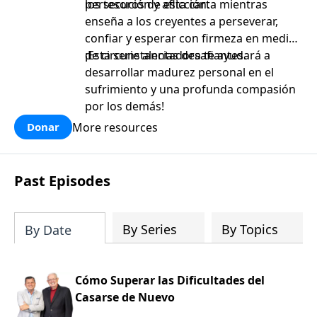
persecución y aflicción.
los tesoros de esta carta mientras
enseña a los creyentes a perseverar,
confiar y esperar con firmeza en medio
de circunstancias desafiantes.
¡Esta serie alentadora te ayudará a
desarrollar madurez personal en el
sufrimiento y una profunda compasión
por los demás!
More resources
Donar
Past Episodes
By Series
By Topics
By Date
Cómo Superar las Dificultades del
Casarse de Nuevo