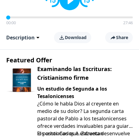
00:00
27:46
Description
Download
Share
Featured Offer
Examinando las Escrituras:
Cristianismo firme
Un estudio de Segunda a los
Tesalonicenses
¿Cómo le habla Dios al creyente en
medio de su dolor? La segunda carta
pastoral de Pablo a los tesalonicenses
ofrece verdades invaluables para guiar a
los cristianos que enfrentan
El pastor Carlos A. Zazueta desenvuelve