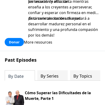
persecución y aflicción.
los tesoros de esta carta mientras
enseña a los creyentes a perseverar,
confiar y esperar con firmeza en medio
de circunstancias desafiantes.
¡Esta serie alentadora te ayudará a
desarrollar madurez personal en el
sufrimiento y una profunda compasión
por los demás!
More resources
Donar
Past Episodes
By Series
By Topics
By Date
Cómo Superar las Dificultades de la
Muerte, Parte 1