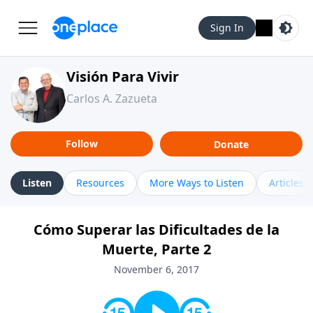
Sign In
Visión Para Vivir
Carlos A. Zazueta
Follow
Donate
Listen
Resources
More Ways to Listen
Articles
Cómo Superar las Dificultades de la
Muerte, Parte 2
November 6, 2017