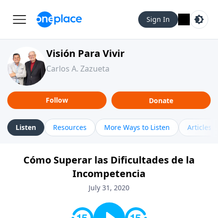
Sign In
Visión Para Vivir
Carlos A. Zazueta
Follow
Donate
Listen
Resources
More Ways to Listen
Articles
Cómo Superar las Dificultades de la
Incompetencia
July 31, 2020