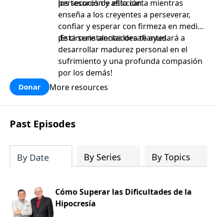
persecución y aflicción.
los tesoros de esta carta mientras
enseña a los creyentes a perseverar,
confiar y esperar con firmeza en medio
de circunstancias desafiantes.
¡Esta serie alentadora te ayudará a
desarrollar madurez personal en el
sufrimiento y una profunda compasión
por los demás!
More resources
Donar
Past Episodes
By Series
By Topics
By Date
Cómo Superar las Dificultades de la
Hipocresía