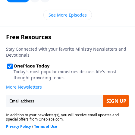
otros, y no hay nadie mejor de quien aprender que el
Obviamente, cualquier persona que vea el
Maestro de todas las confrontaciones, el Señor
matrimonio como un éxtasis infinito de dicha
Jesucristo mismo, quien siempre que lo hacía, era
See More Episodes
romántica, como el cielo en la tierra, está viviendo en
sincera y honestamente, pero siempre con amor.
un mundo de sueños. Usted sabe bien que el
matrimonio es la responsabilidad más desafiante en
toda la vida. El mantener su matrimonio fuerte, puro,
satisfactorio y enriquecido no es fácil ni simple.
Alguien ha dicho: «Los años más difíciles del
matrimonio son los que vienen después de la boda».
Así que en vez de preguntar: «¿cuáles son las bases
para el divorcio?», yo le sugiero que demos nuestra
atención a la perspectiva de Dios sobre este tema
difícil de casarse de nuevo. Así que le tengo una
mejor pregunta: «¿cuándo es el casarse de nuevo
aceptable en los ojos de Dios?».