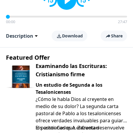
00:00
27:47
Description
Download
Share
Featured Offer
Examinando las Escrituras:
Cristianismo firme
Un estudio de Segunda a los
Tesalonicenses
¿Cómo le habla Dios al creyente en
medio de su dolor? La segunda carta
pastoral de Pablo a los tesalonicenses
ofrece verdades invaluables para guiar a
los cristianos que enfrentan
El pastor Carlos A. Zazueta desenvuelve