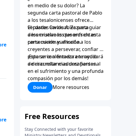
en medio de su dolor? La
segunda carta pastoral de Pablo
a los tesalonicenses ofrece
verdades invaluables para guiar
El pastor Carlos A. Zazueta
a los cristianos que enfrentan
desenvuelve los tesoros de esta
persecución y aflicción.
carta mientras enseña a los
es
creyentes a perseverar, confiar y
esperar con firmeza en medio
¡Esta serie alentadora te ayudará
ió
de circunstancias desafiantes.
a desarrollar madurez personal
i
en el sufrimiento y una profunda
compasión por los demás!
More resources
Donar
es
ió