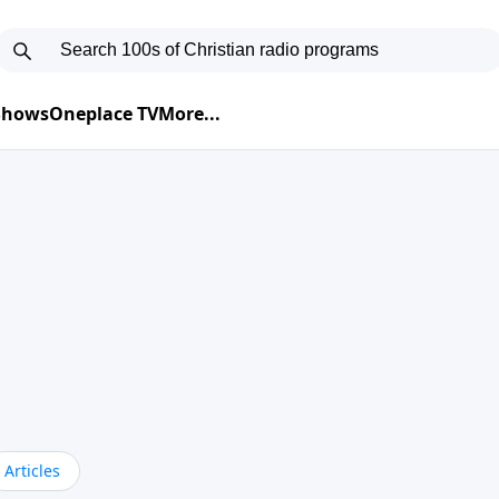
 Shows
Oneplace TV
More...
Articles