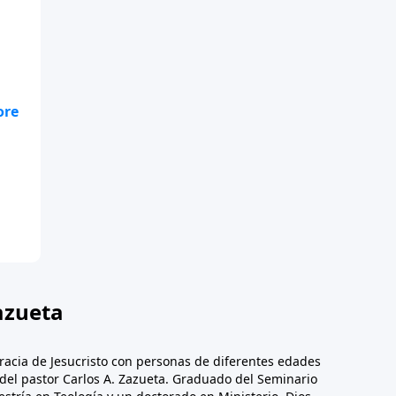
e,
so
mo
o.
azueta
racia de Jesucristo con personas de diferentes edades
n del pastor Carlos A. Zazueta. Graduado del Seminario