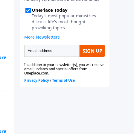
i
es
ió
i