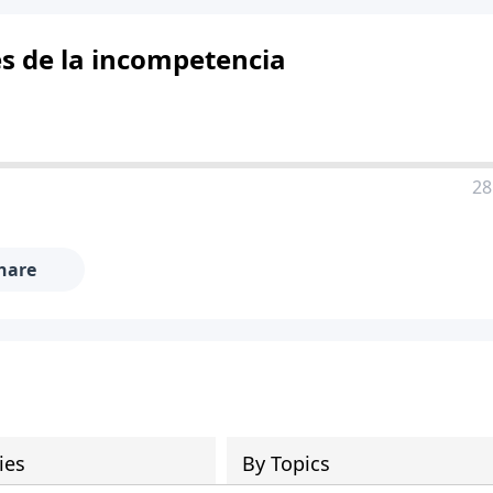
es de la incompetencia
28
hare
ies
By Topics