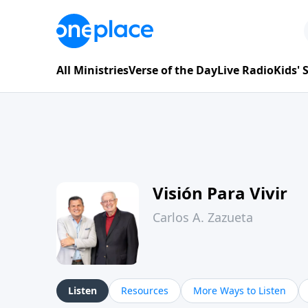
All Ministries
Verse of the Day
Live Radio
Kids'
Visión Para Vivir
Carlos A. Zazueta
Listen
Resources
More Ways to Listen