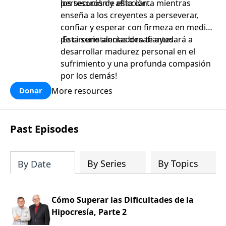
persecución y aflicción.
los tesoros de esta carta mientras
enseña a los creyentes a perseverar,
confiar y esperar con firmeza en medio
de circunstancias desafiantes.
¡Esta serie alentadora te ayudará a
desarrollar madurez personal en el
sufrimiento y una profunda compasión
por los demás!
More resources
Donar
Past Episodes
By Series
By Topics
By Date
Cómo Superar las Dificultades de la
Hipocresía, Parte 2