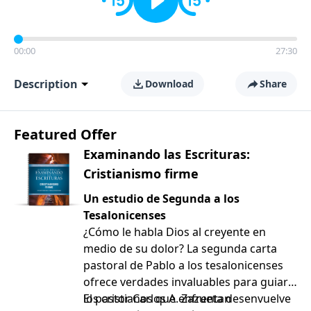
00:00
27:30
Description
Download
Share
Featured Offer
Examinando las Escrituras:
Cristianismo firme
Un estudio de Segunda a los
Tesalonicenses
¿Cómo le habla Dios al creyente en
medio de su dolor? La segunda carta
pastoral de Pablo a los tesalonicenses
ofrece verdades invaluables para guiar a
los cristianos que enfrentan
El pastor Carlos A. Zazueta desenvuelve