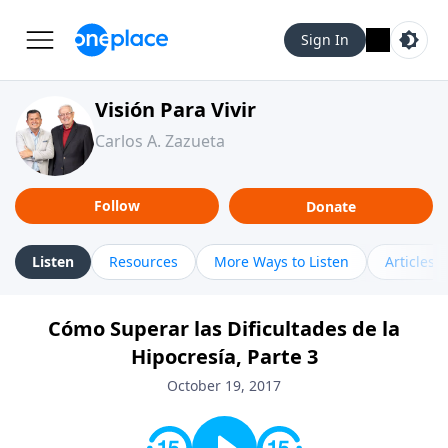
Sign In
Visión Para Vivir
Carlos A. Zazueta
Follow
Donate
Listen
Resources
More Ways to Listen
Articles
Cómo Superar las Dificultades de la
Hipocresía, Parte 3
October 19, 2017