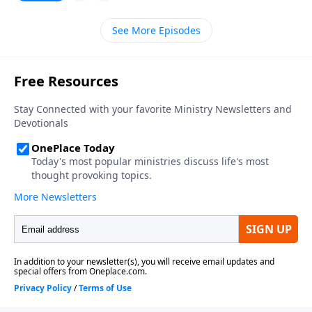
Obviamente, cualquier persona que vea el
para el divorcio?», yo le sugiero que demos nuestra
matrimonio como un éxtasis infinito de dicha
atención a la perspectiva de Dios sobre este tema
See More Episodes
romántica, como el cielo en la tierra, está viviendo en
difícil de casarse de nuevo. Así que le tengo una
un mundo de sueños. Usted sabe bien que el
mejor pregunta: «¿cuándo es el casarse de nuevo
matrimonio es la responsabilidad más desafiante en
aceptable en los ojos de Dios?».
toda la vida. El mantener su matrimonio fuerte, puro,
satisfactorio y enriquecido no es fácil ni simple.
Alguien ha dicho: «Los años más difíciles del
matrimonio son los que vienen después de la boda».
Así que en vez de preguntar: «¿cuáles son las bases
para el divorcio?», yo le sugiero que demos nuestra
atención a la perspectiva de Dios sobre este tema
difícil de casarse de nuevo. Así que le tengo una
mejor pregunta: «¿cuándo es el casarse de nuevo
aceptable en los ojos de Dios?».