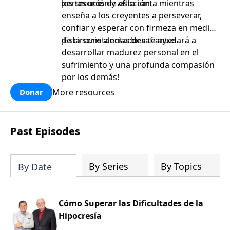
persecución y aflicción.
los tesoros de esta carta mientras
enseña a los creyentes a perseverar,
confiar y esperar con firmeza en medio
de circunstancias desafiantes.
¡Esta serie alentadora te ayudará a
desarrollar madurez personal en el
sufrimiento y una profunda compasión
por los demás!
More resources
Donar
Past Episodes
By Series
By Topics
By Date
Cómo Superar las Dificultades de la
Hipocresía