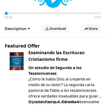
00:00
27:47
Description
Download
Share
Featured Offer
Examinando las Escrituras:
Cristianismo firme
Un estudio de Segunda a los
Tesalonicenses
¿Cómo le habla Dios al creyente en
medio de su dolor? La segunda carta
pastoral de Pablo a los tesalonicenses
ofrece verdades invaluables para guiar a
los cristianos que enfrentan
El pastor Carlos A. Zazueta desenvuelve