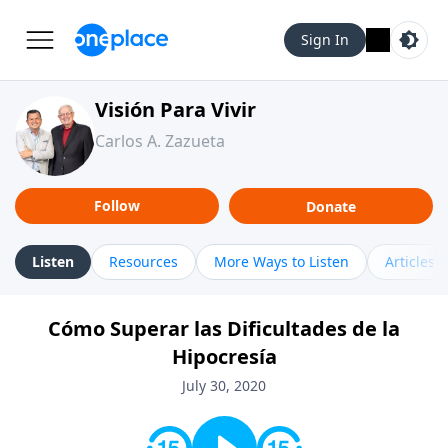
Sign In
Visión Para Vivir
Carlos A. Zazueta
Follow
Donate
Listen
Resources
More Ways to Listen
Articles
Cómo Superar las Dificultades de la
Hipocresía
July 30, 2020