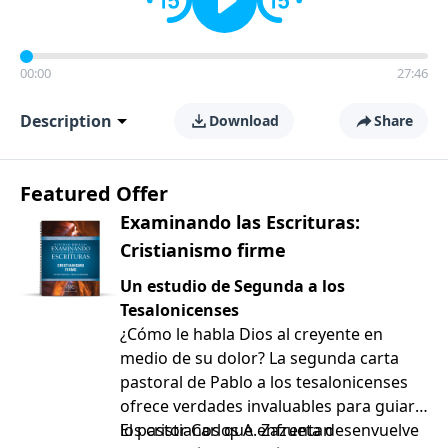
00:00
27:46
Description
Download
Share
Featured Offer
Examinando las Escrituras:
Cristianismo firme
Un estudio de Segunda a los
Tesalonicenses
¿Cómo le habla Dios al creyente en
medio de su dolor? La segunda carta
pastoral de Pablo a los tesalonicenses
ofrece verdades invaluables para guiar a
los cristianos que enfrentan
El pastor Carlos A. Zazueta desenvuelve