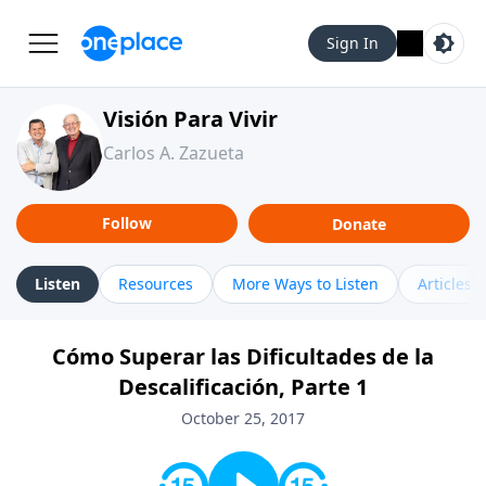
Sign In
Visión Para Vivir
Carlos A. Zazueta
Follow
Donate
Listen
Resources
More Ways to Listen
Articles
Cómo Superar las Dificultades de la
Descalificación, Parte 1
October 25, 2017