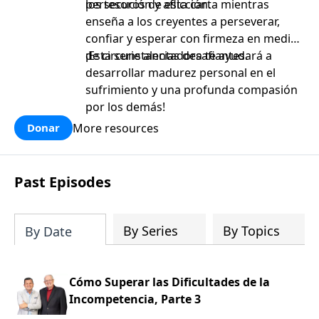
persecución y aflicción.
los tesoros de esta carta mientras
enseña a los creyentes a perseverar,
confiar y esperar con firmeza en medio
de circunstancias desafiantes.
¡Esta serie alentadora te ayudará a
desarrollar madurez personal en el
sufrimiento y una profunda compasión
por los demás!
More resources
Donar
Past Episodes
By Series
By Topics
By Date
Cómo Superar las Dificultades de la
Incompetencia, Parte 3