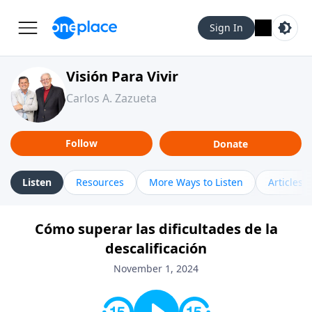
Sign In
Visión Para Vivir
Carlos A. Zazueta
Follow
Donate
Listen
Resources
More Ways to Listen
Articles
Cómo superar las dificultades de la
descalificación
November 1, 2024