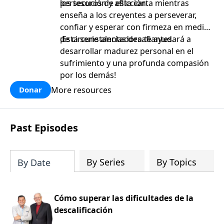
persecución y aflicción.
los tesoros de esta carta mientras
enseña a los creyentes a perseverar,
confiar y esperar con firmeza en medio
de circunstancias desafiantes.
¡Esta serie alentadora te ayudará a
desarrollar madurez personal en el
sufrimiento y una profunda compasión
por los demás!
More resources
Donar
Past Episodes
By Series
By Topics
By Date
Cómo superar las dificultades de la
descalificación