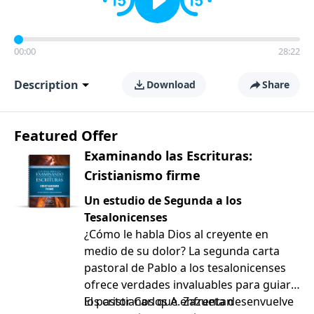
00:00
28:22
Description
Download
Share
Featured Offer
Examinando las Escrituras:
Cristianismo firme
Un estudio de Segunda a los
Tesalonicenses
¿Cómo le habla Dios al creyente en
medio de su dolor? La segunda carta
pastoral de Pablo a los tesalonicenses
ofrece verdades invaluables para guiar a
los cristianos que enfrentan
El pastor Carlos A. Zazueta desenvuelve