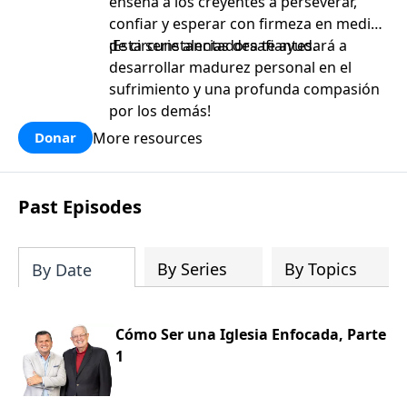
enseña a los creyentes a perseverar,
confiar y esperar con firmeza en medio
de circunstancias desafiantes.
¡Esta serie alentadora te ayudará a
desarrollar madurez personal en el
sufrimiento y una profunda compasión
por los demás!
More resources
Donar
Past Episodes
By Series
By Topics
By Date
Cómo Ser una Iglesia Enfocada, Parte
1