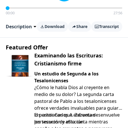
00:00
27:56
Description
Download
Share
Transcript
Featured Offer
Examinando las Escrituras:
Cristianismo firme
Un estudio de Segunda a los
Tesalonicenses
¿Cómo le habla Dios al creyente en
medio de su dolor? La segunda carta
pastoral de Pablo a los tesalonicenses
ofrece verdades invaluables para guiar a
los cristianos que enfrentan
El pastor Carlos A. Zazueta desenvuelve
persecución y aflicción.
los tesoros de esta carta mientras