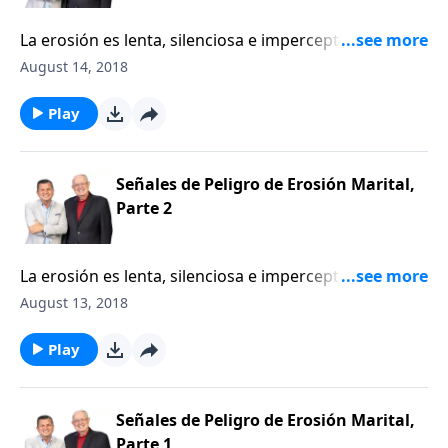
La erosión es lenta, silenciosa e imperceptible. Nos
trata de engañar haciéndonos creer que todo está
August 14, 2018
bien, cuando la verdad es que la desintegración y la
devastación están en proceso. Esto no solo le ocurre
Play
a un terreno; también puede pasarle al alma. Puede
suceder tanto en la familia como en el ministerio.
Pero nunca sucede con rapidez. La estrategia favorita
Señales de Peligro de Erosión Marital,
de nuestro «adversario» es la erosión, especialmente
Parte 2
en una familia. Superficialmente todo puede parecer
normal, incluso saludable. Pero debajo de la
La erosión es lenta, silenciosa e imperceptible. Nos
superficie, las consecuencias trágicas de la
trata de engañar haciéndonos creer que todo está
August 13, 2018
transigencia y la indiferencia crecen como un cáncer
bien, cuando la verdad es que la desintegración y la
mortal.
devastación están en proceso. Esto no solo le ocurre
Play
a un terreno; también puede pasarle al alma. Puede
suceder tanto en la familia como en el ministerio.
Pero nunca sucede con rapidez. La estrategia favorita
Señales de Peligro de Erosión Marital,
de nuestro «adversario» es la erosión, especialmente
Parte 1