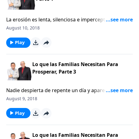
en una familia. Superficialmente todo puede parecer
normal, incluso saludable. Pero debajo de la
La erosión es lenta, silenciosa e imperceptible. Nos
superficie, las consecuencias trágicas de la
trata de engañar haciéndonos creer que todo está
August 10, 2018
transigencia y la indiferencia crecen como un cáncer
bien, cuando la verdad es que la desintegración y la
mortal.
devastación están en proceso. Esto no solo le ocurre
Play
a un terreno; también puede pasarle al alma. Puede
suceder tanto en la familia como en el ministerio.
Pero nunca sucede con rapidez. La estrategia favorita
Lo que las Familias Necesitan Para
de nuestro «adversario» es la erosión, especialmente
Prosperar, Parte 3
en una familia. Superficialmente todo puede parecer
normal, incluso saludable. Pero debajo de la
Nadie despierta de repente un día y aparece en un
superficie, las consecuencias trágicas de la
hogar feliz. Usted puede estar recién casado, o ser un
August 9, 2018
transigencia y la indiferencia crecen como un cáncer
padre soltero o una pareja con hijos pequeños. Usted
mortal.
puede estar en sus treintas, corriendo de un lugar a
Play
otro en todas las actividades de sus hijos o estar en la
edad madura, con sus hijos a punto de entrar a la
universidad, o quizás usted ya está viviendo la
Lo que las Familias Necesitan Para