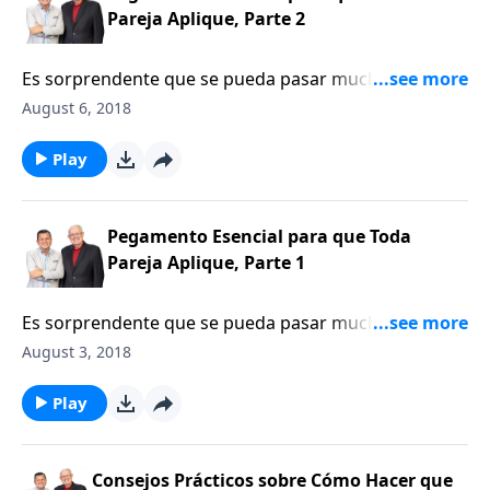
nostalgia que provoca el «nido vacío». Aún así,
Pareja Aplique, Parte 2
experimentar la prosperidad familiar bajo el mismo
techo requiere las mismas características esenciales
Es sorprendente que se pueda pasar mucho tiempo
para todo tipo de familias. Gracias a las palabras de
hablando del hogar y la familia y, aun así, si no
August 6, 2018
Pablo a sus amigos de Éfeso, tenemos una receta
tenemos cuidado, descuidar el ingrediente esencial
inspirada que las familias pueden seguir. La pregunta
que mantiene a cada familia unida. Obviamente esta
Play
es ¿está usted dispuesto? Solo usted puede proveer
palabra es una parte vital en nuestro vocabulario. . .
esta respuesta.
pero eso no es suficiente. El amor no debe ser
únicamente una palabra para ser dicha a diferentes
Pegamento Esencial para que Toda
miembros de la familia; es una virtud que debe ser
Pareja Aplique, Parte 1
modelada por todos. Este estudio nos enseñará que
el amor es el «pegamento» esencial que debe ser
Es sorprendente que se pueda pasar mucho tiempo
aplicado por todos ¡diariamente!
hablando del hogar y la familia y, aun así, si no
August 3, 2018
tenemos cuidado, descuidar el ingrediente esencial
que mantiene a cada familia unida. Obviamente esta
Play
palabra es una parte vital en nuestro vocabulario. . .
pero eso no es suficiente. El amor no debe ser
únicamente una palabra para ser dicha a diferentes
Consejos Prácticos sobre Cómo Hacer que