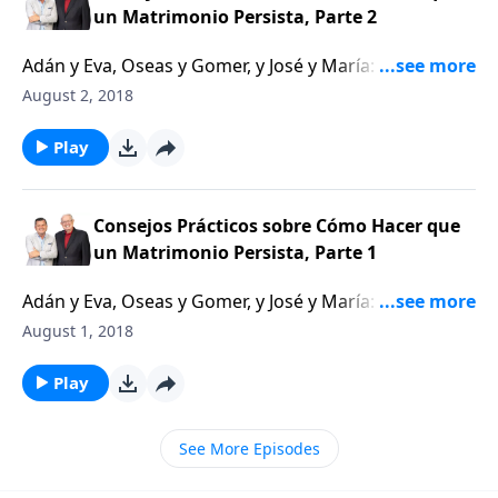
miembros de la familia; es una virtud que debe ser
un Matrimonio Persista, Parte 2
modelada por todos. Este estudio nos enseñará que
Adán y Eva, Oseas y Gomer, y José y María: tres
el amor es el «pegamento» esencial que debe ser
parejas muy originales que vivieron en tres épocas
aplicado por todos ¡diariamente!
August 2, 2018
distintas. Cada una de ellas enfrentó desafíos y
pruebas extremas que fácilmente pudieron haber
Play
fracturado su relación; pero sorprendentemente,
permanecieron juntos. No fue ni sencillo ni fácil, pero
de alguna manera hicieron que su relación
Consejos Prácticos sobre Cómo Hacer que
funcionara. En este estudio profundizaremos en este
un Matrimonio Persista, Parte 1
aspecto: ¿Cómo pueden dos personas, que vienen de
Adán y Eva, Oseas y Gomer, y José y María: tres
dos trasfondos completamente distintos, con
parejas muy originales que vivieron en tres épocas
temperamentos opuestos, y con una mezcla única de
August 1, 2018
distintas. Cada una de ellas enfrentó desafíos y
personalidades, dones, gustos, habilidades, e
pruebas extremas que fácilmente pudieron haber
Play
intereses, logran hacer que su relación funcione?
fracturado su relación; pero sorprendentemente,
¿Existen algunas pautas que podemos cosechar de la
permanecieron juntos. No fue ni sencillo ni fácil, pero
eterna Palabra de Dios para que las parejas de hoy
See More Episodes
de alguna manera hicieron que su relación
pudieran aprender y aplicar, pautas que les ayudarían
funcionara. En este estudio profundizaremos en este
a permanecer juntos?