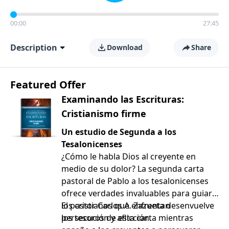
00:00
27:45
Description
Download
Share
Featured Offer
Examinando las Escrituras:
Cristianismo firme
Un estudio de Segunda a los
Tesalonicenses
¿Cómo le habla Dios al creyente en
medio de su dolor? La segunda carta
pastoral de Pablo a los tesalonicenses
ofrece verdades invaluables para guiar a
los cristianos que enfrentan
El pastor Carlos A. Zazueta desenvuelve
persecución y aflicción.
los tesoros de esta carta mientras