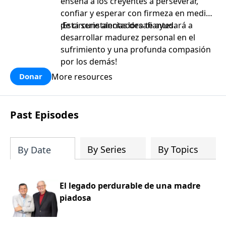
enseña a los creyentes a perseverar,
confiar y esperar con firmeza en medio
de circunstancias desafiantes.
¡Esta serie alentadora te ayudará a
desarrollar madurez personal en el
sufrimiento y una profunda compasión
por los demás!
More resources
Donar
Past Episodes
By Series
By Topics
By Date
El legado perdurable de una madre
piadosa