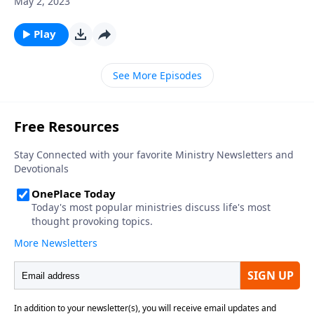
May 2, 2023
auténtica, no estaría completa sin un comentario
muy especial hecho sobre la Palabra de Dios. Sin este
Play
ingrediente fundamental nuestras vidas carecerían
de sabor y de propósito. Pero de nada sirve escuchar
See More Episodes
y no poner en práctica lo que se escucha. ¿Se ha
preguntado usted cómo debe ser la forma correcta
de escuchar un sermón? ¿Cómo empaparse de él de
modo que impregne su vida entera? Permita que
Santiago lo guíe a sacar el mejor provecho cada vez
que usted se adentra en el estudio de las Escrituras.